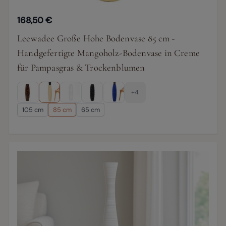
168,50 €
Leewadee Große Hohe Bodenvase 85 cm -
Handgefertigte Mangoholz-Bodenvase in Creme
für Pampasgras & Trockenblumen
+4
105 cm
85 cm
65 cm