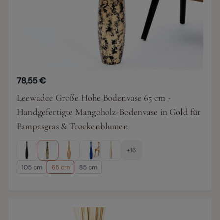
78,55 €
Leewadee Große Hohe Bodenvase 65 cm -
Handgefertigte Mangoholz-Bodenvase in Gold für
Pampasgras & Trockenblumen
+16
105 cm
65 cm
85 cm