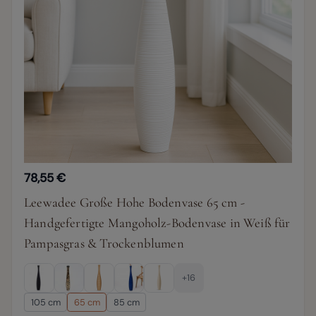
78,55 €
Leewadee Große Hohe Bodenvase 65 cm -
Handgefertigte Mangoholz-Bodenvase in Weiß für
Pampasgras & Trockenblumen
+16
105 cm
65 cm
85 cm