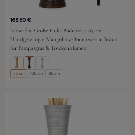
168,50 €
Leewadee Große Hohe Bodenvase 85 cm -
Handgefertigte Mangoholz-Bodenvase in Braun
für Pampasgras & Trockenblumen
85 cm
105 cm
65 cm