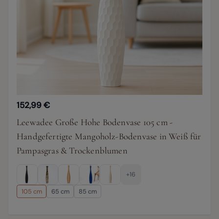
152,99 €
Leewadee Große Hohe Bodenvase 105 cm -
Handgefertigte Mangoholz-Bodenvase in Weiß für
Pampasgras & Trockenblumen
+16
105 cm
65 cm
85 cm