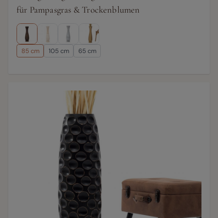
für Pampasgras & Trockenblumen
85 cm
105 cm
65 cm