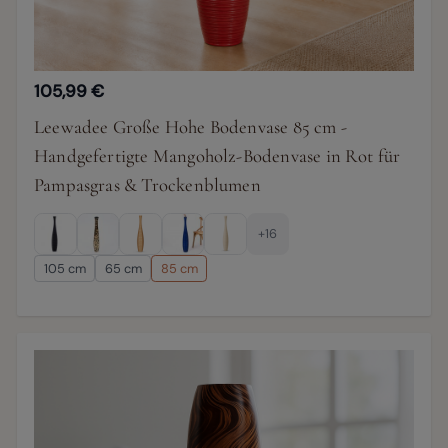
105,99 €
Leewadee Große Hohe Bodenvase 85 cm -
Handgefertigte Mangoholz-Bodenvase in Rot für
Pampasgras & Trockenblumen
+16
105 cm
65 cm
85 cm