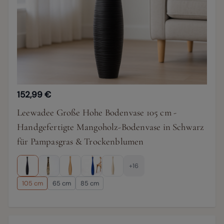
152,99 €
Leewadee Große Hohe Bodenvase 105 cm -
Handgefertigte Mangoholz-Bodenvase in Schwarz
für Pampasgras & Trockenblumen
+16
105 cm
65 cm
85 cm