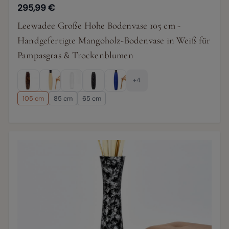
295,99 €
Leewadee Große Hohe Bodenvase 105 cm -
Handgefertigte Mangoholz-Bodenvase in Weiß für
Pampasgras & Trockenblumen
+4
105 cm
85 cm
65 cm