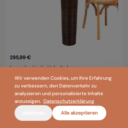
295,99 €
Leewadee Große Hohe Bodenvase 105 cm -
Handgefertigte Mangoholz-Bodenvase in Braun
Wir verwenden Cookies, um Ihre Erfahrung
für Pampasgras & Trockenblumen
zu verbessern, den Datenverkehr zu
analysieren und personalisierte Inhalte
anzuzeigen.
Datenschutzerklärung
105 cm
85 cm
65 cm
Ablehnen
Alle akzeptieren