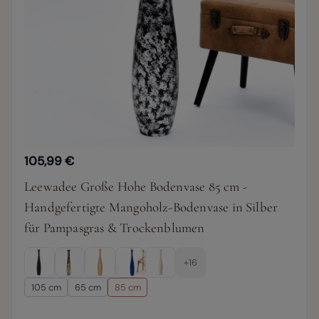
105,99 €
Leewadee Große Hohe Bodenvase 85 cm -
Handgefertigte Mangoholz-Bodenvase in Silber
für Pampasgras & Trockenblumen
+16
105 cm
65 cm
85 cm