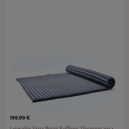
199,99 €
Leewadee Extra Breite Rollbare Thaimatte 190 x