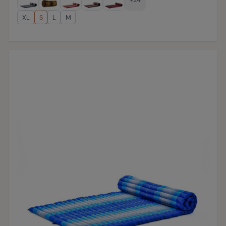
XL
S
L
M