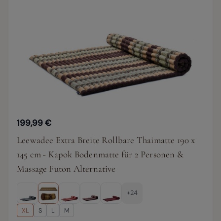
199,99 €
Leewadee Extra Breite Rollbare Thaimatte 190 x
145 cm - Kapok Bodenmatte für 2 Personen &
Massage Futon Alternative
+24
XL
S
L
M