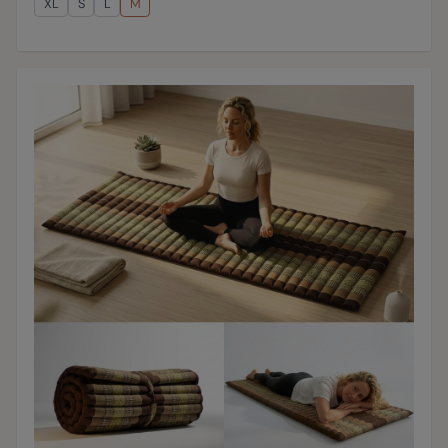
XL
S
L
M