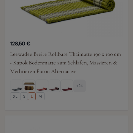
128,50 €
Leewadee Breite Rollbare Thaimatte 190 x 100 cm
- Kapok Bodenmatte zum Schlafen, Massieren &
Meditieren Futon Alternative
+24
XL
S
L
M