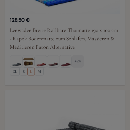
128,50 €
Leewadee Breite Rollbare Thaimatte 190 x 100 cm
- Kapok Bodenmatte zum Schlafen, Massieren &
Meditieren Futon Alternative
+24
XL
S
L
M