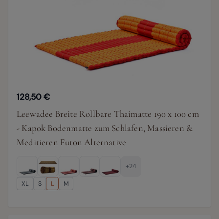
128,50 €
Leewadee Breite Rollbare Thaimatte 190 x 100 cm
- Kapok Bodenmatte zum Schlafen, Massieren &
Meditieren Futon Alternative
+24
XL
S
L
M