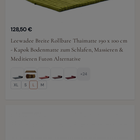
128,50 €
Leewadee Breite Rollbare Thaimatte 190 x 100 cm
- Kapok Bodenmatte zum Schlafen, Massieren &
Meditieren Futon Alternative
+24
XL
S
L
M