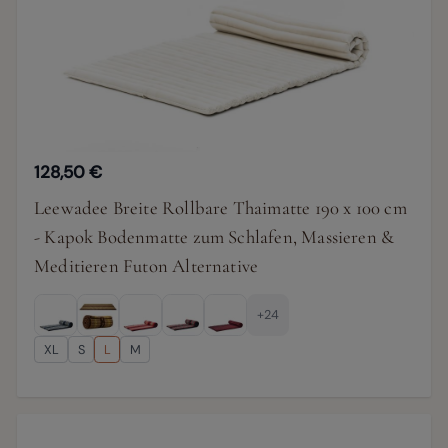
128,50 €
Leewadee Breite Rollbare Thaimatte 190 x 100 cm
- Kapok Bodenmatte zum Schlafen, Massieren &
Meditieren Futon Alternative
+24
XL
S
L
M