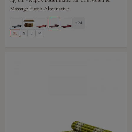
145 cm - Kapok Bodenmatte für 2 Personen &
Massage Futon Alternative
+24
XL
S
L
M