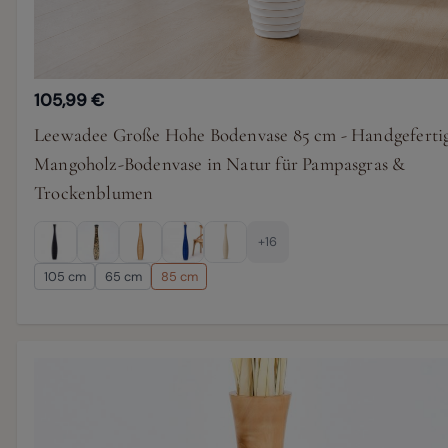
105,99 €
Leewadee Große Hohe Bodenvase 85 cm - Handgeferti
Mangoholz-Bodenvase in Natur für Pampasgras &
Trockenblumen
+16
105 cm
65 cm
85 cm