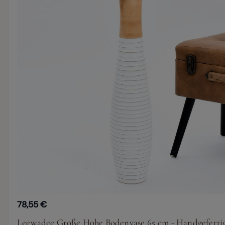
78,55 €
Leewadee Große Hohe Bodenvase 65 cm - Handgeferti