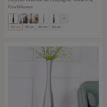
Frischblumen
+1
105 cm
65 cm
85 cm
50 cm