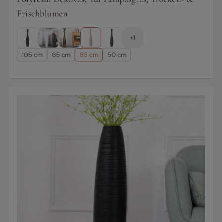
Frischblumen
+1
105 cm
65 cm
85 cm
50 cm