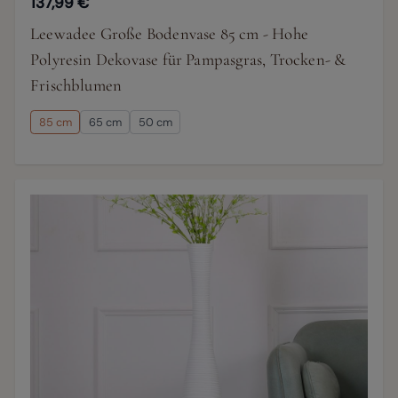
137,99 €
Leewadee Große Bodenvase 85 cm - Hohe
Polyresin Dekovase für Pampasgras, Trocken- &
Frischblumen
85 cm
65 cm
50 cm