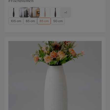
Frischblumen
+1
105 cm
65 cm
85 cm
50 cm