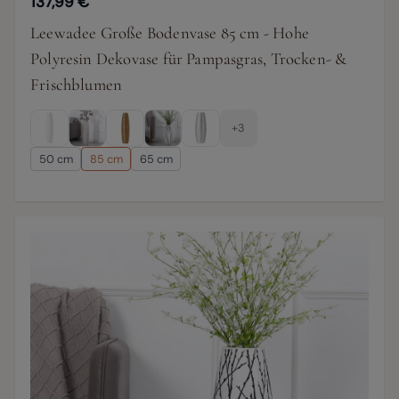
137,99 €
Leewadee Große Bodenvase 85 cm - Hohe
Polyresin Dekovase für Pampasgras, Trocken- &
Frischblumen
+3
50 cm
85 cm
65 cm