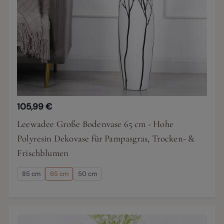
105,99 €
Leewadee Große Bodenvase 65 cm - Hohe
Polyresin Dekovase für Pampasgras, Trocken- &
Frischblumen
85 cm
65 cm
50 cm