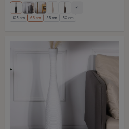
+1
105 cm
65 cm
85 cm
50 cm