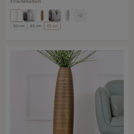
Frischblumen
+3
50 cm
85 cm
65 cm