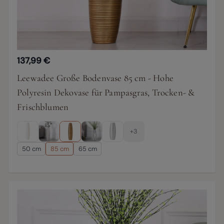
137,99 €
Leewadee Große Bodenvase 85 cm - Hohe
Polyresin Dekovase für Pampasgras, Trocken- &
Frischblumen
+3
50 cm
85 cm
65 cm