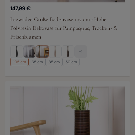
147,99 €
Leewadee Große Bodenvase 105 cm - Hohe
Polyresin Dekovase für Pampasgras, Trocken- &
Frischblumen
+1
105 cm
65 cm
85 cm
50 cm