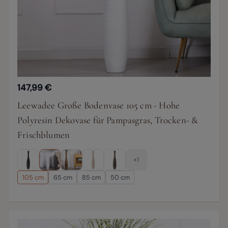
147,99 €
Leewadee Große Bodenvase 105 cm - Hohe
Polyresin Dekovase für Pampasgras, Trocken- &
Frischblumen
+1
105 cm
65 cm
85 cm
50 cm