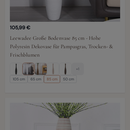
105,99 €
Leewadee Große Bodenvase 85 cm - Hohe
Polyresin Dekovase für Pampasgras, Trocken- &
Frischblumen
+1
105 cm
65 cm
85 cm
50 cm