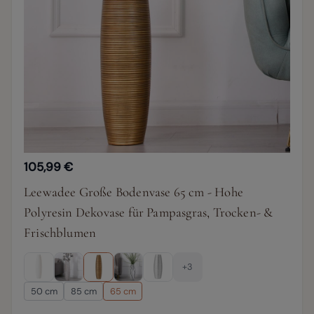
105,99 €
Leewadee Große Bodenvase 65 cm - Hohe
Polyresin Dekovase für Pampasgras, Trocken- &
Frischblumen
+3
50 cm
85 cm
65 cm