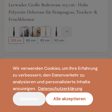
Leewadee Große Bodenvase 105 cm - Hohe
Polyresin Dekovase für Pampasgras, Trocken- &
Frischblumen
+1
105 cm
65 cm
85 cm
50 cm
Wir verwenden Cookies, um Ihre Erfahrung
zu verbessern, den Datenverkehr zu
analysieren und personalisierte Inhalte
anzuzeigen.
Datenschutzerklärung
Ablehnen
Alle akzeptieren