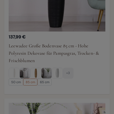
137,99 €
Leewadee Große Bodenvase 85 cm - Hohe
Polyresin Dekovase für Pampasgras, Trocken- &
Frischblumen
+3
50 cm
85 cm
65 cm