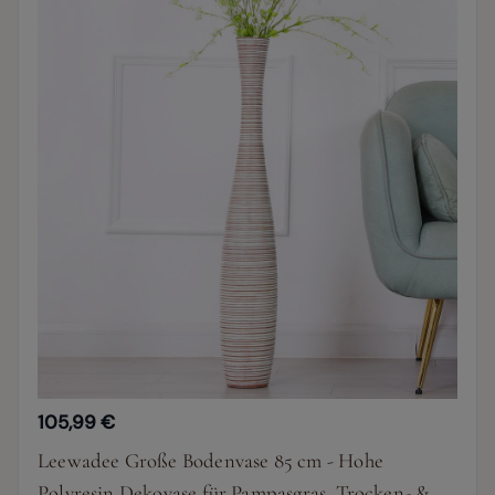
105,99 €
Leewadee Große Bodenvase 85 cm - Hohe
Polyresin Dekovase für Pampasgras, Trocken- &