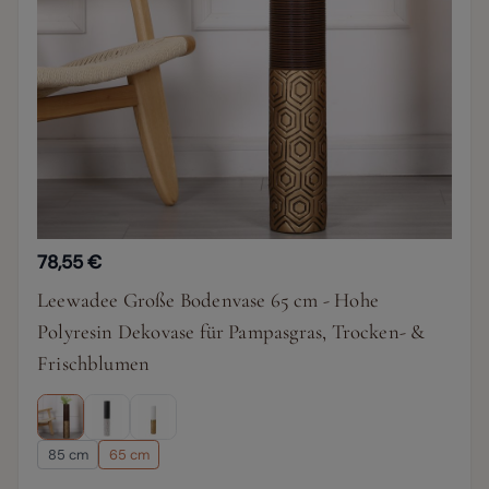
78,55 €
Leewadee Große Bodenvase 65 cm - Hohe
Polyresin Dekovase für Pampasgras, Trocken- &
Frischblumen
85 cm
65 cm