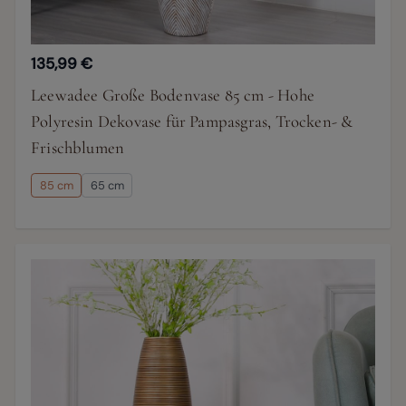
135,99 €
Leewadee Große Bodenvase 85 cm - Hohe
Polyresin Dekovase für Pampasgras, Trocken- &
Frischblumen
85 cm
65 cm