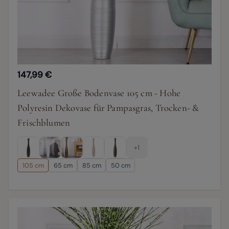
147,99 €
Leewadee Große Bodenvase 105 cm - Hohe
Polyresin Dekovase für Pampasgras, Trocken- &
Frischblumen
+1
105 cm
65 cm
85 cm
50 cm