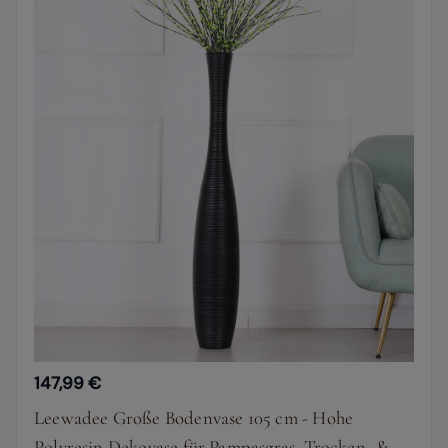
147,99 €
Leewadee Große Bodenvase 105 cm - Hohe
Polyresin Dekovase für Pampasgras, Trocken- &