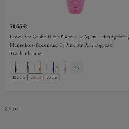
78,55 €
Leewadee Große Hohe Bodenvase 65 cm - Handgeferti
Mangoholz-Bodenvase in Pink für Pampasgras &
Trockenblumen
+16
105 cm
65 cm
85 cm
2
Items