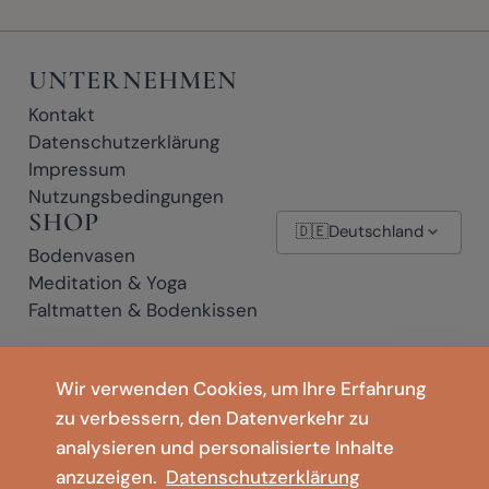
UNTERNEHMEN
Kontakt
Datenschutzerklärung
Impressum
Nutzungsbedingungen
SHOP
🇩🇪
Deutschland
Bodenvasen
Meditation & Yoga
Faltmatten & Bodenkissen
* Affiliate-Links: Wenn Sie auf einen mit * gekennzeichneten Link klicken
Wir verwenden Cookies, um Ihre Erfahrung
und einen Kauf abschließen, erhalten wir möglicherweise eine kleine
zu verbessern, den Datenverkehr zu
Provision – ohne zusätzliche Kosten für Sie.
analysieren und personalisierte Inhalte
anzuzeigen.
Datenschutzerklärung