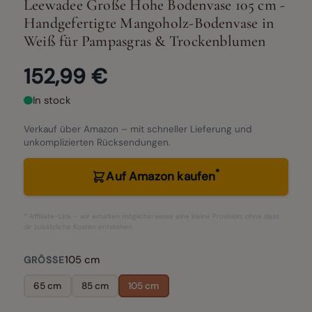
Leewadee Große Hohe Bodenvase 105 cm -
Handgefertigte Mangoholz-Bodenvase in
Weiß für Pampasgras & Trockenblumen
152,99 €
In stock
Verkauf über Amazon – mit schneller Lieferung und
unkomplizierten Rücksendungen.
*
Auf Amazon kaufen
* Affiliate-Link – wir erhalten möglicherweise eine kleine Provision, ohne dass
dir zusätzliche Kosten entstehen.
105 cm
GRÖSSE
65 cm
85 cm
105 cm