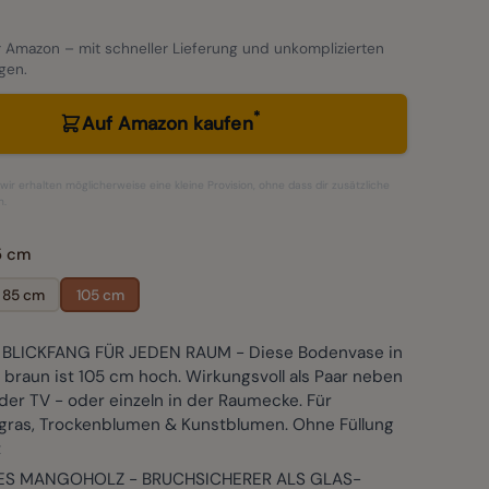
 Amazon – mit schneller Lieferung und unkomplizierten
gen.
*
Auf Amazon kaufen
– wir erhalten möglicherweise eine kleine Provision, ohne dass dir zusätzliche
n.
5 cm
85 cm
105 cm
BLICKFANG FÜR JEDEN RAUM - Diese Bodenvase in
braun ist 105 cm hoch. Wirkungsvoll als Paar neben
er TV - oder einzeln in der Raumecke. Für
ras, Trockenblumen & Kunstblumen. Ohne Füllung
t
ES MANGOHOLZ - BRUCHSICHERER ALS GLAS-