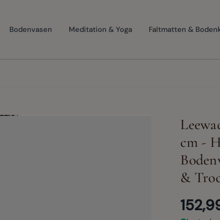
Bodenvasen
Meditation & Yoga
Faltmatten & Boden
Leewa
cm - H
Bodenv
& Tro
152,9