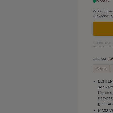
In stock
Verkauf über
Rücksendun
* Affiliate-Link 
Kosten entstehe
10
GRÖSSE
65 cm
ECHTER 
schwarz 
Kamin od
Pampasg
geliefer
MASSIV