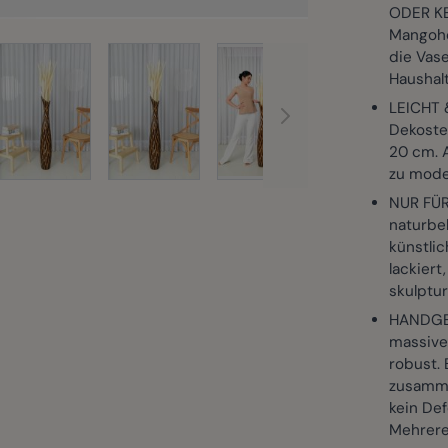
ODER KE
Mangoho
rger image
View larger image
View larger image
View larger image
View larg
die Vase
Haushal
LEICHT 
Dekostei
20 cm. A
zu mode
NUR FÜR
naturbel
künstli
lackiert
skulptu
HANDGEM
massivem
robust.
zusamme
kein Def
Mehrere