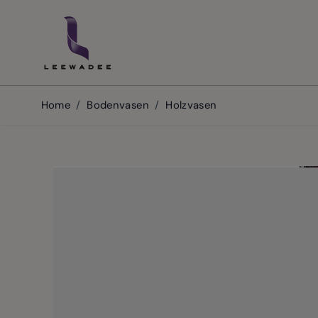
Skip to Content
Home
/
Bodenvasen
/
Holzvasen