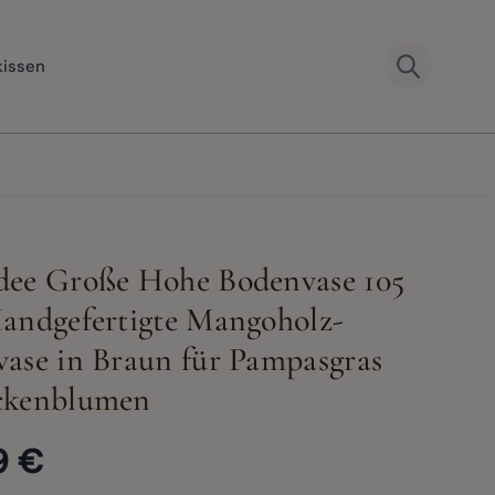
kissen
dee Große Hohe Bodenvase 105
andgefertigte Mangoholz-
ase in Braun für Pampasgras
ckenblumen
9 €