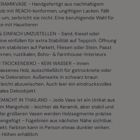
RAMIKVASE - Handgefertigt aus nachhaltigem
lz mit REACH-konformen, ungiftigen Lacken. Fällt
View larger image
View larger image
View large
er image
View larger image
 um, zerbricht sie nicht. Eine beruhigende Wahl für
te mit Haustieren
& EINFACH UMZUSTELLEN - Sand, Kiesel oder
ne einfüllen für extra Stabilität auf Teppich. Öffnung
m stabilsten auf Parkett, Fliesen oder Stein. Passt
rnen, rustikalen, Boho- & Farmhouse-Interieurs
 TROCKENDEKO - KEIN WASSER - Innen
assenes Holz, ausschließlich für getrocknete oder
che Dekoration. Außenseite in schwarz braun
, leicht abzuwischen. Auch leer ein eindrucksvolles
rales Dekoobjekt
ACHT IN THAILAND - Jede Vase ist ein Unikat aus
 Mangoholz - leichter als Keramik, aber stabil und
 Bei größeren Vasen werden Holzsegmente präzise
ngefügt - Fügelinien aus nächster Nähe sichtbar,
ekt. Farbton kann in Person etwas dunkler wirken.
 Höhen erhältlich