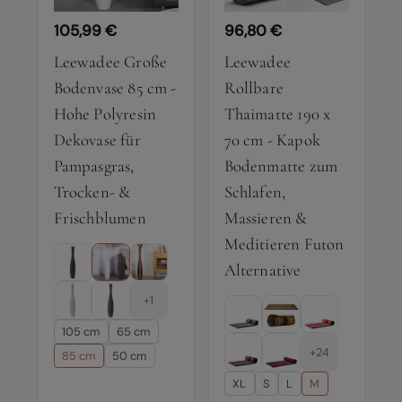
105,99 €
96,80 €
Leewadee Große
Leewadee
Bodenvase 85 cm -
Rollbare
Hohe Polyresin
Thaimatte 190 x
Dekovase für
70 cm - Kapok
Pampasgras,
Bodenmatte zum
Trocken- &
Schlafen,
Frischblumen
Massieren &
Meditieren Futon
Alternative
+1
105 cm
65 cm
+24
85 cm
50 cm
XL
S
L
M