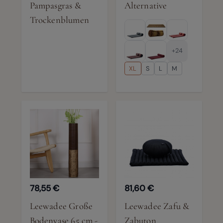
Pampasgras &
Alternative
Trockenblumen
+24
XL
S
L
M
78,55 €
81,60 €
Leewadee Große
Leewadee Zafu &
Bodenvase 65 cm -
Zabuton