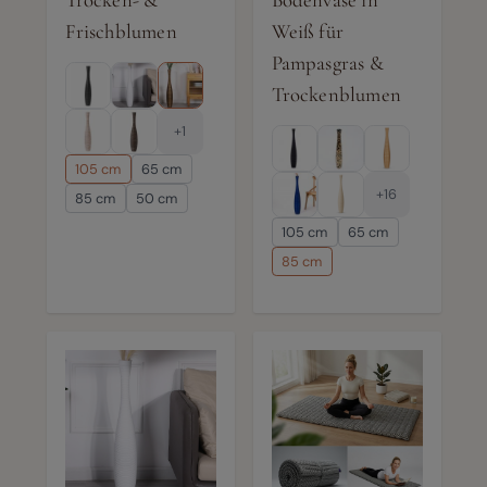
Trocken- &
Bodenvase in
Frischblumen
Weiß für
Pampasgras &
Trockenblumen
+1
105 cm
65 cm
+16
85 cm
50 cm
105 cm
65 cm
85 cm