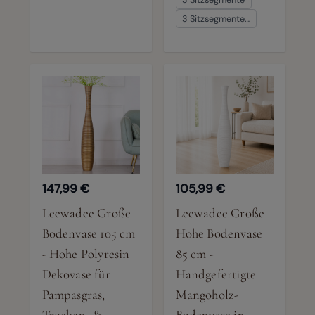
3 Sitzsegmente…
147,99 €
105,99 €
Leewadee Große
Leewadee Große
Bodenvase 105 cm
Hohe Bodenvase
- Hohe Polyresin
85 cm -
Dekovase für
Handgefertigte
Pampasgras,
Mangoholz-