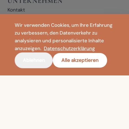
UNTERNEHMEN
Kontakt
Datenschutzerklärung
Impressum
Wir verwenden Cookies, um Ihre Erfahrung
Nutzungsbedingungen
zu verbessern, den Datenverkehr zu
SHOP
analysieren und personalisierte Inhalte
🇩🇪
Deutschland
Bodenvasen
anzuzeigen.
Datenschutzerklärung
Meditation & Yoga
Ablehnen
Alle akzeptieren
Faltmatten & Bodenkissen
* Affiliate-Links: Wenn Sie auf einen mit * gekennzeichneten Link klicken
und einen Kauf abschließen, erhalten wir möglicherweise eine kleine
Provision – ohne zusätzliche Kosten für Sie.
Leewadee
© 2026 Leewadee GmbH — All rights reserved