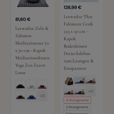
126,99 €
Leewadee Thai
81,60 €
Faltmatte Groß
Leewadee Zafu &
225 x 50 cm -
Zabuton
Kapok
Meditationsset 70
Bodenkissen
x 70 cm - Kapok
Dreieckslehne
Meditationskissen
zum Loungen &
Yoga Zen Zazen
Entspannen
Lotus
+23
+22
4 Sitzsegmente
2 Sitzsegmente
3 Sitzsegmente