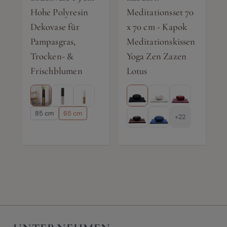
Hohe Polyresin
Meditationsset 70
Dekovase für
x 70 cm - Kapok
Pampasgras,
Meditationskissen
Trocken- &
Yoga Zen Zazen
Frischblumen
Lotus
85 cm
65 cm
+22