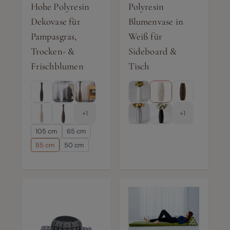
Hohe Polyresin
Polyresin
Dekovase für
Blumenvase in
Pampasgras,
Weiß für
Trocken- &
Sideboard &
Frischblumen
Tisch
+1
+1
105 cm
65 cm
85 cm
50 cm