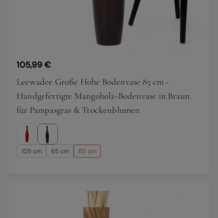
105,99 €
Leewadee Große Hohe Bodenvase 85 cm -
Handgefertigte Mangoholz-Bodenvase in Braun
für Pampasgras & Trockenblumen
105 cm
65 cm
85 cm