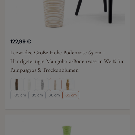
122,99 €
Leewadee Große Hohe Bodenvase 65 cm -
Handgefertigte Mangoholz-Bodenvase in Weiß für
Pampasgras & Trockenblumen
105 cm
85 cm
36 cm
65 cm