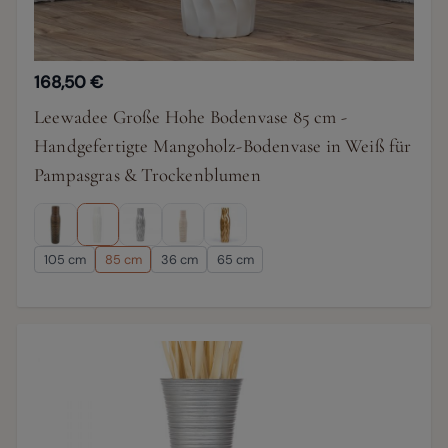
168,50 €
Leewadee Große Hohe Bodenvase 85 cm -
Handgefertigte Mangoholz-Bodenvase in Weiß für
Pampasgras & Trockenblumen
105 cm
85 cm
36 cm
65 cm