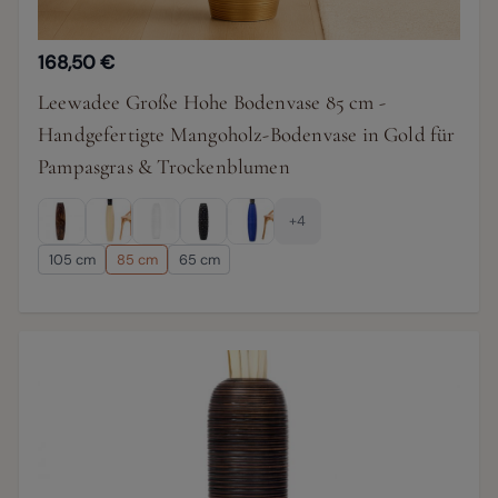
168,50 €
Leewadee Große Hohe Bodenvase 85 cm -
Handgefertigte Mangoholz-Bodenvase in Gold für
Pampasgras & Trockenblumen
+4
105 cm
85 cm
65 cm