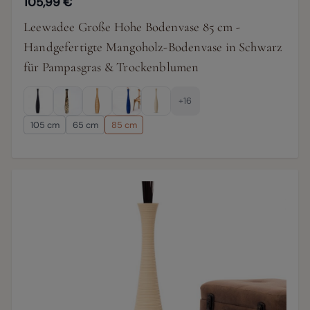
105,99 €
Leewadee Große Hohe Bodenvase 85 cm -
Handgefertigte Mangoholz-Bodenvase in Schwarz
für Pampasgras & Trockenblumen
+16
105 cm
65 cm
85 cm