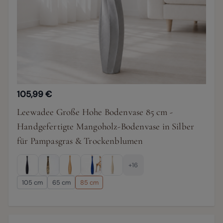
105,99 €
Leewadee Große Hohe Bodenvase 85 cm -
Handgefertigte Mangoholz-Bodenvase in Silber
für Pampasgras & Trockenblumen
+16
105 cm
65 cm
85 cm