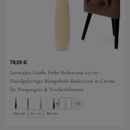
78,55 €
Leewadee Große Hohe Bodenvase 65 cm -
Handgefertigte Mangoholz-Bodenvase in Creme
für Pampasgras & Trockenblumen
+16
105 cm
65 cm
85 cm