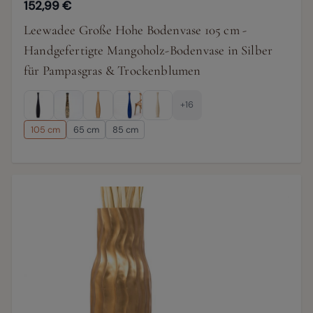
152,99 €
Leewadee Große Hohe Bodenvase 105 cm -
Handgefertigte Mangoholz-Bodenvase in Silber
für Pampasgras & Trockenblumen
+16
105 cm
65 cm
85 cm