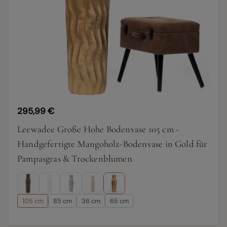
295,99 €
Leewadee Große Hohe Bodenvase 105 cm -
Handgefertigte Mangoholz-Bodenvase in Gold für
Pampasgras & Trockenblumen
105 cm
85 cm
36 cm
65 cm