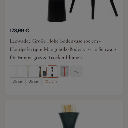
173,99 €
Leewadee Große Hohe Bodenvase 105 cm -
Handgefertigte Mangoholz-Bodenvase in Schwarz
für Pampasgras & Trockenblumen
+3
85 cm
65 cm
105 cm