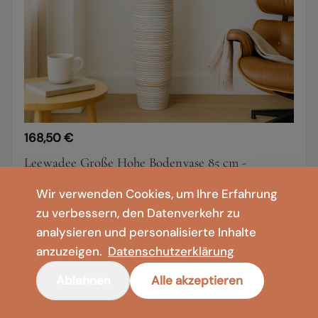
168,50 €
Leewadee Große Hohe Bodenvase 85 cm -
Handgefertigte Mangoholz-Bodenvase in Weiß für
Wir verwenden Cookies, um Ihre Erfahrung
Pampasgras & Trockenblumen
zu verbessern, den Datenverkehr zu
analysieren und personalisierte Inhalte
+4
anzuzeigen.
Datenschutzerklärung
105 cm
85 cm
65 cm
Ablehnen
Alle akzeptieren