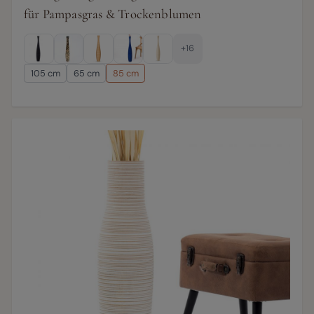
für Pampasgras & Trockenblumen
+16
105 cm
65 cm
85 cm