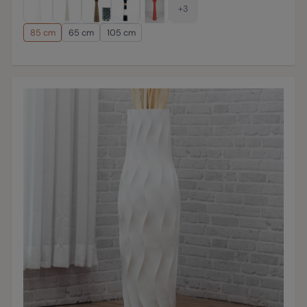
+3
85 cm
65 cm
105 cm