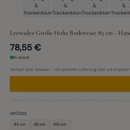
Leewadee Große Hohe Bodenvase 85 cm - Hand
78,55 €
In stock
Verkauf über Amazon – mit schneller Lieferung und unkomplizi
* Affiliate-Link – wir erhalten möglicherweise eine kleine Provision, ohne dass dir zusä
GRÖSSE
65 cm
85 cm
105 cm