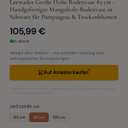
Leewadee Große Hohe Bodenvase 85 cm -
Handgefertigte Mangoholz-Bodenvase in
Schwarz für Pampasgras & Trockenblumen
105,99 €
In stock
Verkauf über Amazon – mit schneller Lieferung und
unkomplizierten Rücksendungen.
*
Auf Amazon kaufen
* Affiliate-Link – wir erhalten möglicherweise eine kleine Provision, ohne dass
dir zusätzliche Kosten entstehen.
85 cm
GRÖSSE
65 cm
85 cm
105 cm