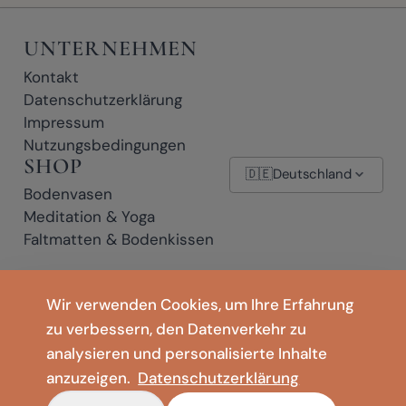
UNTERNEHMEN
Kontakt
Datenschutzerklärung
Impressum
Nutzungsbedingungen
SHOP
🇩🇪
Deutschland
Bodenvasen
Meditation & Yoga
Faltmatten & Bodenkissen
* Affiliate-Links: Wenn Sie auf einen mit * gekennzeichneten Link klicken
Wir verwenden Cookies, um Ihre Erfahrung
und einen Kauf abschließen, erhalten wir möglicherweise eine kleine
zu verbessern, den Datenverkehr zu
Provision – ohne zusätzliche Kosten für Sie.
analysieren und personalisierte Inhalte
anzuzeigen.
Datenschutzerklärung
Leewadee