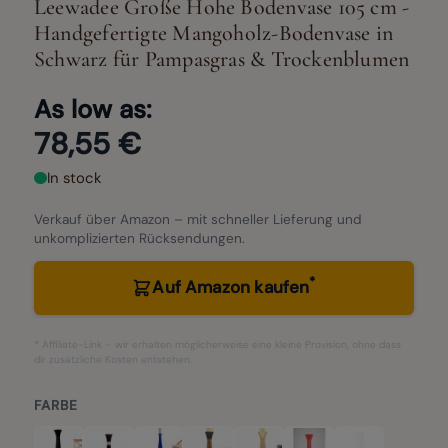
Leewadee Große Hohe Bodenvase 105 cm -
Handgefertigte Mangoholz-Bodenvase in
Schwarz für Pampasgras & Trockenblumen
As low as:
78,55 €
In stock
Verkauf über Amazon – mit schneller Lieferung und
unkomplizierten Rücksendungen.
*
Auf Amazon kaufen
* Affiliate-Link – wir erhalten möglicherweise eine kleine Provision, ohne dass
dir zusätzliche Kosten entstehen.
FARBE