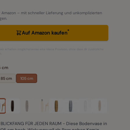
 Amazon – mit schneller Lieferung und unkomplizierten
gen.
*
Auf Amazon kaufen
– wir erhalten möglicherweise eine kleine Provision, ohne dass dir zusätzliche
n.
5 cm
85 cm
105 cm
BLICKFANG FÜR JEDEN RAUM - Diese Bodenvase in