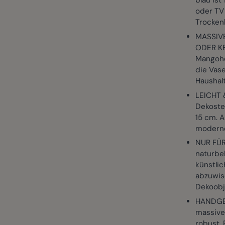
blau ist
oder TV
Trocken
MASSIV
ODER KE
Mangoho
die Vase
Haushal
LEICHT 
Dekostei
15 cm. A
moderne
NUR FÜR
naturbel
künstlic
abzuwisc
Dekoobj
HANDGEM
massivem
robust.