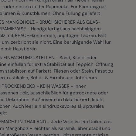
 105 cm hoch. Wirkungsvoll als Paar neben Kamin
 - oder einzeln in der Raumecke. Für Pampasgras,
blumen & Kunstblumen. Ohne Füllung geliefert
ES MANGOHOLZ - BRUCHSICHERER ALS GLAS-
RAMIKVASE - Handgefertigt aus nachhaltigem
lz mit REACH-konformen, ungiftigen Lacken. Fällt
 um, zerbricht sie nicht. Eine beruhigende Wahl für
te mit Haustieren
& EINFACH UMZUSTELLEN - Sand, Kiesel oder
ne einfüllen für extra Stabilität auf Teppich. Öffnung
m stabilsten auf Parkett, Fliesen oder Stein. Passt zu
n, rustikalen, Boho- & Farmhouse-Interieurs
 TROCKENDEKO - KEIN WASSER - Innen
assenes Holz, ausschließlich für getrocknete oder
he Dekoration. Außenseite in blau lackiert, leicht
hen. Auch leer ein eindrucksvolles skulpturales
ekt
ACHT IN THAILAND - Jede Vase ist ein Unikat aus
 Mangoholz - leichter als Keramik, aber stabil und
 Bei größeren Vasen werden Holzsegmente präzise