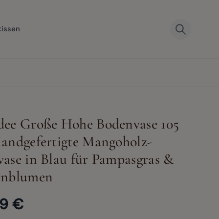
kissen
dee Große Hohe Bodenvase 105
andgefertigte Mangoholz-
er image
View larger image
View larger image
View larger image
View large
ase in Blau für Pampasgras &
enblumen
9 €