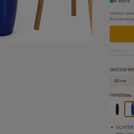
In stock
Verkauf über
Rücksendun
* Affiliate-Link 
Kosten entstehe
10
GRÖSSE
65 cm
blau
FARBE
ECHTER 