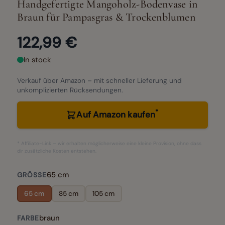
Handgefertigte Mangoholz-Bodenvase in
Braun für Pampasgras & Trockenblumen
122,99 €
In stock
Verkauf über Amazon – mit schneller Lieferung und
unkomplizierten Rücksendungen.
*
Auf Amazon kaufen
* Affiliate-Link – wir erhalten möglicherweise eine kleine Provision, ohne dass
dir zusätzliche Kosten entstehen.
65 cm
GRÖSSE
65 cm
85 cm
105 cm
braun
FARBE