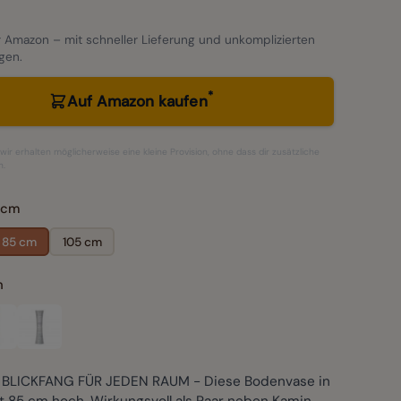
 Amazon – mit schneller Lieferung und unkomplizierten
gen.
*
Auf Amazon kaufen
– wir erhalten möglicherweise eine kleine Provision, ohne dass dir zusätzliche
n.
 cm
85 cm
105 cm
n
BLICKFANG FÜR JEDEN RAUM - Diese Bodenvase in