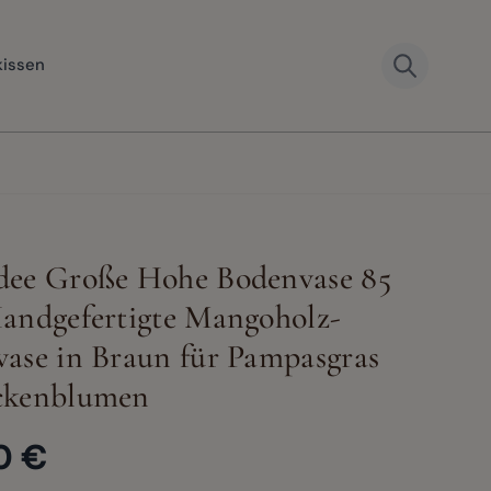
kissen
dee Große Hohe Bodenvase 85
View larger image
andgefertigte Mangoholz-
er image
View larger image
View larger image
View large
ase in Braun für Pampasgras
ckenblumen
0 €