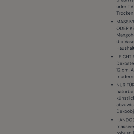
braun is
oder TV
Trocken
MASSIV
ODER KE
Mangoho
die Vase
Haushal
LEICHT 
Dekostei
12 cm. A
moderne
NUR FÜR
naturbel
künstlic
abzuwisc
Dekoobj
HANDGEM
massivem
robust.