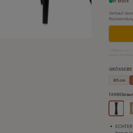
In stock
Verkauf über
Rücksendun
* Affiliate-Link 
Kosten entstehe
85
GRÖSSE
65 cm
brau
FARBE
ECHTER 