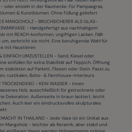
t 85 cm hoch. Wirkungsvoll als Paar neben Kamin
 - oder einzeln in der Raumecke. Für Pampasgras,
blumen & Kunstblumen. Ohne Füllung geliefert
ES MANGOHOLZ - BRUCHSICHERER ALS GLAS-
RAMIKVASE - Handgefertigt aus nachhaltigem
lz mit REACH-konformen, ungiftigen Lacken. Fällt
 um, zerbricht sie nicht. Eine beruhigende Wahl für
te mit Haustieren
& EINFACH UMZUSTELLEN - Sand, Kiesel oder
ne einfüllen für extra Stabilität auf Teppich. Öffnung
m stabilsten auf Parkett, Fliesen oder Stein. Passt zu
n, rustikalen, Boho- & Farmhouse-Interieurs
 TROCKENDEKO - KEIN WASSER - Innen
assenes Holz, ausschließlich für getrocknete oder
he Dekoration. Außenseite in braun lackiert, leicht
hen. Auch leer ein eindrucksvolles skulpturales
ekt
ACHT IN THAILAND - Jede Vase ist ein Unikat aus
 Mangoholz - leichter als Keramik, aber stabil und
 Bei größeren Vasen werden Holzsegmente präzise