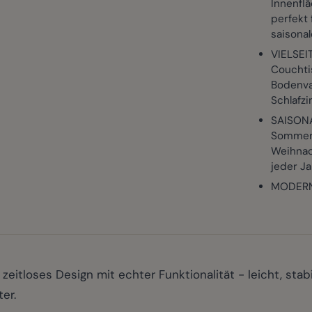
Innenflä
perfekt
saisona
VIELSEI
Couchtis
Bodenva
Schlafz
SAISONA
Sommers
Weihnac
jeder Ja
MODERN
eitloses Design mit echter Funktionalität - leicht, stab
er.