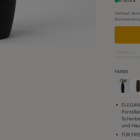
In stock
Verkauf über
Rücksendun
* Affiliate-Link 
Kosten entstehe
FARBE
ELEGANT
Porzella
Scherben
und Haus
FÜR FR