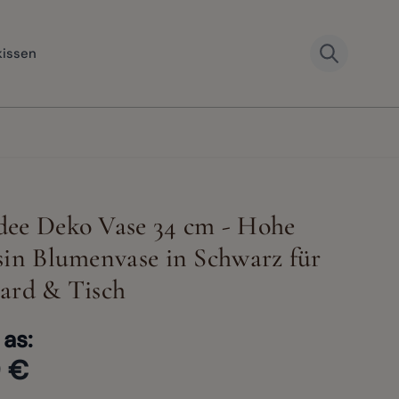
kissen
ee Deko Vase 34 cm - Hohe
sin Blumenvase in Schwarz für
er image
View large
ard & Tisch
View larger image
View larger image
View larger image
 as:
9 €