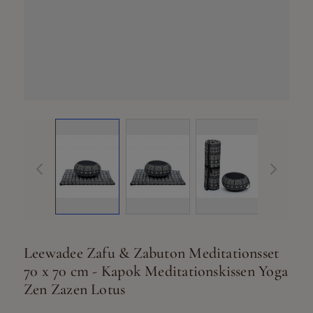
View larger image
View larger image
View larger ima
Vi
Leewadee Zafu & Zabuton Meditationsset
70 x 70 cm - Kapok Meditationskissen Yoga
Zen Zazen Lotus