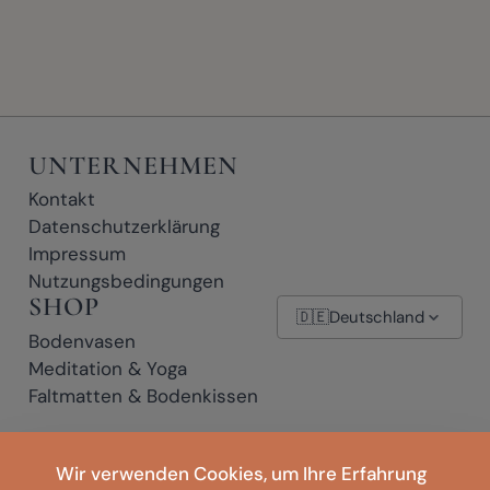
UNTERNEHMEN
Kontakt
Datenschutzerklärung
Impressum
Nutzungsbedingungen
SHOP
🇩🇪
Deutschland
Bodenvasen
Meditation & Yoga
Faltmatten & Bodenkissen
* Affiliate-Links: Wenn Sie auf einen mit * gekennzeichneten Link klicken
Wir verwenden Cookies, um Ihre Erfahrung
und einen Kauf abschließen, erhalten wir möglicherweise eine kleine