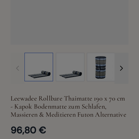
View larger image
View larger image
View larger ima
Vi
Leewadee Rollbare Thaimatte 190 x 70 cm
- Kapok Bodenmatte zum Schlafen,
Massieren & Meditieren Futon Alternative
96,80 €