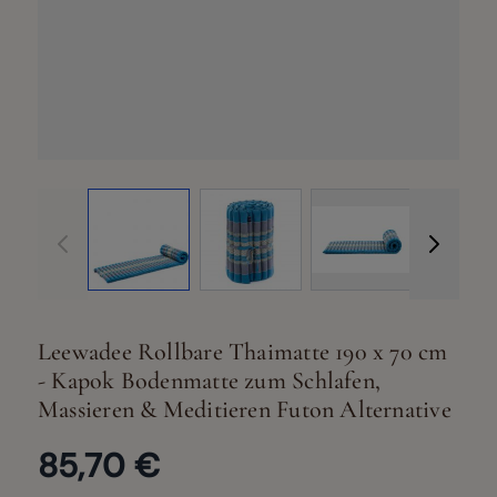
View larger image
View larger image
View larger ima
Vi
Leewadee Rollbare Thaimatte 190 x 70 cm
- Kapok Bodenmatte zum Schlafen,
Massieren & Meditieren Futon Alternative
85,70 €