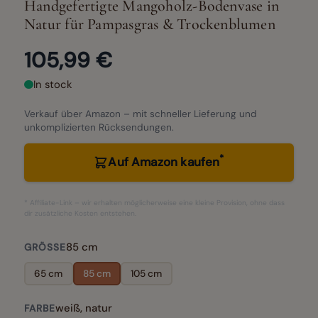
Handgefertigte Mangoholz-Bodenvase in
Natur für Pampasgras & Trockenblumen
105,99 €
In stock
Verkauf über Amazon – mit schneller Lieferung und
unkomplizierten Rücksendungen.
*
Auf Amazon kaufen
* Affiliate-Link – wir erhalten möglicherweise eine kleine Provision, ohne dass
dir zusätzliche Kosten entstehen.
85 cm
GRÖSSE
65 cm
85 cm
105 cm
weiß, natur
FARBE