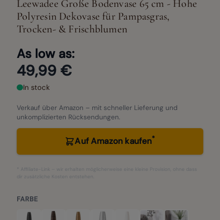
Leewadee Große Bodenvase 65 cm - Hohe
Polyresin Dekovase für Pampasgras,
Trocken- & Frischblumen
As low as:
49,99 €
In stock
Verkauf über Amazon – mit schneller Lieferung und
unkomplizierten Rücksendungen.
*
Auf Amazon kaufen
* Affiliate-Link – wir erhalten möglicherweise eine kleine Provision, ohne dass
dir zusätzliche Kosten entstehen.
FARBE