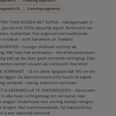
 segments
3 seating segments
 segments XL
4 seating segments
IEK THAIS KUSSEN MET KAPOK - Handgemaakt in
, gevuld met 100% natuurlijk kapok. Buitenstof van
oen. Authentiek Thai origineel met traditionele
 in blauw - echt handwerk uit Thailand
GURATIES - Lounge: driehoek rechtop als
ng. Plat: hele mat omdraaien - het driehoekskussen
ledig plat op de vloer, geen storende verhoging. Zitje:
gmenten samen vouwen als compacte vloerstoel
& VORMVAST - 13 cm dikte, ligoppervlak 195 cm om
g te liggen. De kammerconstructie houdt de kapok
tig verdeeld - stevig, stabiel en vormvast
T & GEMAKKELIJK TE ONDERHOUDEN - Gevouwen
 in elke hoek. Licht genoeg om van kamer naar
e dragen. Onderhoud: met vochtig doekje reinigen,
t drogen. Niet machinewasbaar. Fijn kapokstof bij
n is een natuurlijk kenmerk