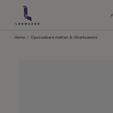
Skip to Content
V
Home
/
Opvouwbare matten & Vloerkussens