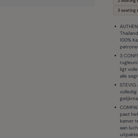
2 seating
3 seating
AUTHENT
Thailand
100% Kat
patronen
3 CONFI
rugleuni
ligt vol
alle se
STEVIG 
volledi
gelijkma
COMPAC
past het
kamer t
aan luch
uitpakke