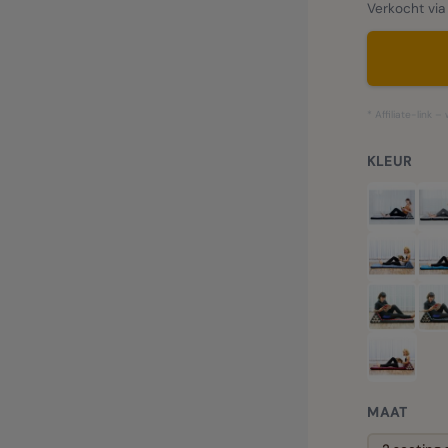
Verkocht via
* Affiliate-link 
KLEUR
MAAT