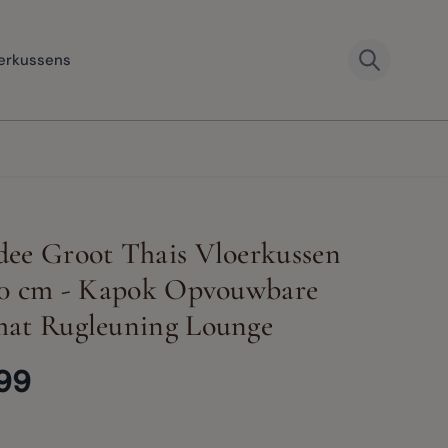
erkussens
ee Groot Thais Vloerkussen
50 cm - Kapok Opvouwbare
mat Rugleuning Lounge
99