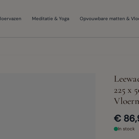
loervazen
Meditatie & Yoga
Opvouwbare matten & Vlo
Leewad
225 x 
Vloer
€ 86,
In stock