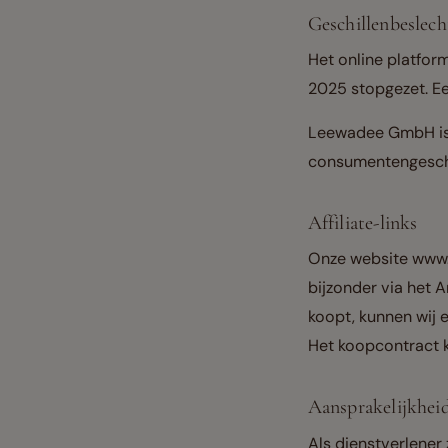
Geschillenbeslech
Het online platfor
2025 stopgezet. Een
Leewadee GmbH is n
consumentengesch
Affiliate-links
Onze website www.l
bijzonder via het 
koopt, kunnen wij 
Het koopcontract k
Aansprakelijkhei
Als dienstverlener