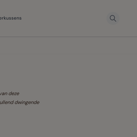
erkussens
van deze
vullend dwingende