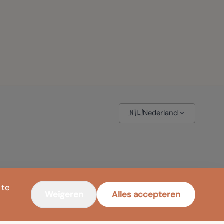
🇳🇱
Nederland
 te
Weigeren
Alles accepteren