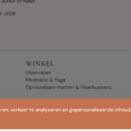
 auteur of maker.
-4-2026
WINKEL
Vloervazen
Meditatie & Yoga
Opvouwbare matten & Vloerkussens
ren, verkeer te analyseren en gepersonaliseerde inhoud
tvangen wij mogelijk een kleine commissie, zonder extra kosten voor u.