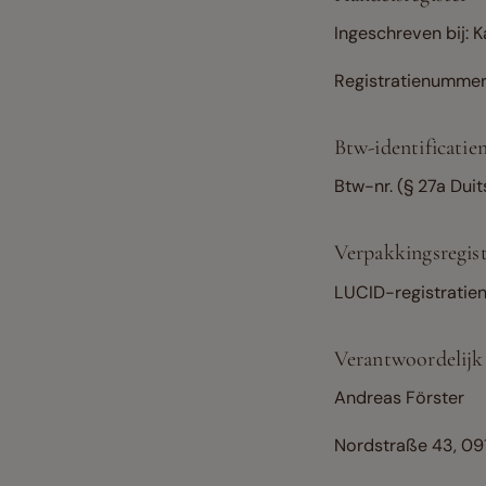
Ingeschreven bij: 
Registratienummer
Btw-identificati
Btw-nr. (§ 27a Du
Verpakkingsregis
LUCID-registrati
Verantwoordelijk 
Andreas Förster
Nordstraße 43, 091