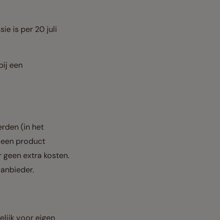
e is per 20 juli
bij een
rden (in het
 een product
 geen extra kosten.
aanbieder.
lijk voor eigen