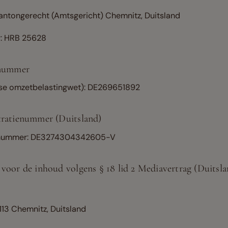
Kantongerecht (Amtsgericht) Chemnitz, Duitsland
: HRB 25628
enummer
itse omzetbelastingwet): DE269651892
tratienummer (Duitsland)
enummer: DE3274304342605-V
voor de inhoud volgens § 18 lid 2 Mediavertrag (Duitsla
13 Chemnitz, Duitsland