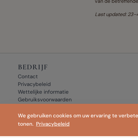
van de betreffende
Last updated: 23
BEDRIJF
Contact
Privacybeleid
Wettelijke informatie
Gebruiksvoorwaarden
We gebruiken cookies om uw ervaring te verbete
* Affiliate-links: als u op een link met * klikt en een aankoop doet, on
tonen.
Privacybeleid