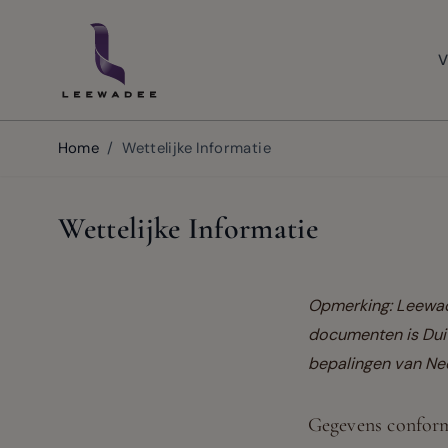
Skip to Content
V
Home
/
Wettelijke Informatie
Wettelijke Informatie
Opmerking: Leewade
documenten is Dui
bepalingen van Ne
Gegevens confor