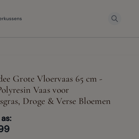
erkussens
ee Grote Vloervaas 65 cm -
olyresin Vaas voor
View large
gras, Droge & Verse Bloemen
er image
View larger image
View larger image
View larger image
 as:
99