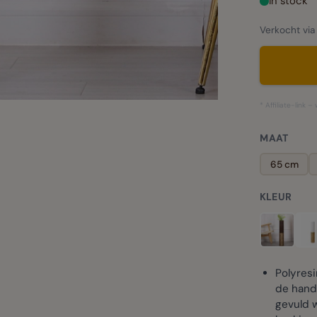
In stock
Verkocht via
* Affiliate-link 
MAAT
65 cm
KLEUR
Polyres
de hand
gevuld 