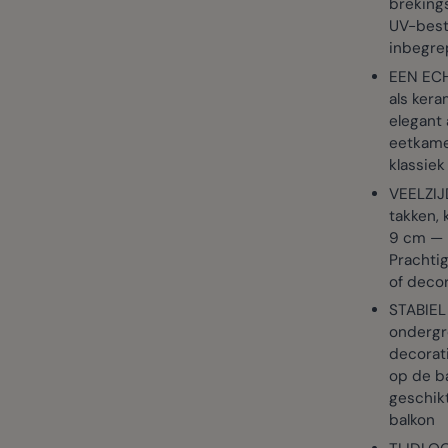
brekings
UV-best
inbegre
EEN ECH
als kera
elegant 
eetkamer
klassiek
VEELZIJ
takken,
9 cm — i
Prachtig
of decor
STABIEL
ondergro
decorati
op de ba
geschik
balkon