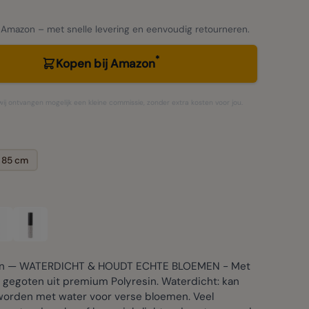
 Amazon – met snelle levering en eenvoudig retourneren.
*
Kopen bij Amazon
– wij ontvangen mogelijk een kleine commissie, zonder extra kosten voor jou.
85 cm
in — WATERDICHT & HOUDT ECHTE BLOEMEN - Met
 gegoten uit premium Polyresin. Waterdicht: kan
worden met water voor verse bloemen. Veel