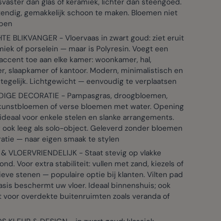
vaster dan glas of keramiek, lichter dan steengoed.
endig, gemakkelijk schoon te maken. Bloemen niet
pen
TE BLIKVANGER - Vloervaas in zwart goud: ziet eruit
miek of porselein — maar is Polyresin. Voegt een
accent toe aan elke kamer: woonkamer, hal,
, slaapkamer of kantoor. Modern, minimalistisch en
 tegelijk. Lichtgewicht — eenvoudig te verplaatsen
DIGE DECORATIE - Pampasgras, droogbloemen,
 kunstbloemen of verse bloemen met water. Opening
deaal voor enkele stelen en slanke arrangements.
 ook leeg als solo-object. Geleverd zonder bloemen
atie — naar eigen smaak te stylen
 & VLOERVRIENDELIJK - Staat stevig op vlakke
nd. Voor extra stabiliteit: vullen met zand, kiezels of
eve stenen — populaire optie bij klanten. Vilten pad
sis beschermt uw vloer. Ideaal binnenshuis; ook
t voor overdekte buitenruimten zoals veranda of