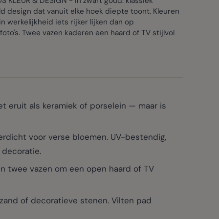
S KLEUR & DESIGN - in zwart goud: klassiek
d design dat vanuit elke hoek diepte toont. Kleuren
n werkelijkheid iets rijker lijken dan op
oto's. Twee vazen kaderen een haard of TV stijlvol
t eruit als keramiek of porselein — maar is
dicht voor verse bloemen. UV-bestendig,
 decoratie.
pen twee vazen om een open haard of TV
zand of decoratieve stenen. Vilten pad