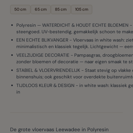
50 cm
65 cm
85 cm
105 cm
Polyresin — WATERDICHT & HOUDT ECHTE BLOEMEN - Met 
steengoed. UV-bestendig, gemakkelijk schoon te make
EEN ECHTE BLIKVANGER - Vloervaas in white wash: ziet 
minimalistisch en klassiek tegelijk. Lichtgewicht — ee
VEELZIJDIGE DECORATIE - Pampasgras, droogbloemen, ta
zonder bloemen of decoratie — naar eigen smaak te st
STABIEL & VLOERVRIENDELIJK - Staat stevig op vlakke on
binnenshuis; ook geschikt voor overdekte buitenruimte
TIJDLOOS KLEUR & DESIGN - in white wash: klassiek geri
in
De grote vloervaas Leewadee in Polyresin