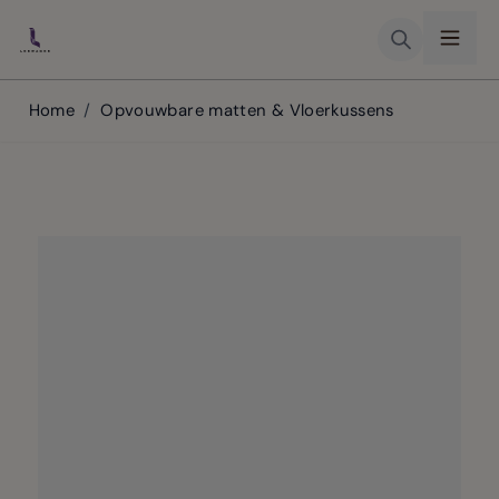
Skip to Content
Home
/
Opvouwbare matten & Vloerkussens