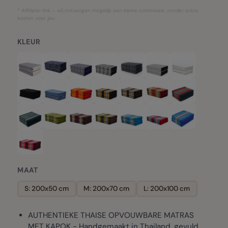
* Affiliate-link – wij ontvangen mogelijk een kleine commissie, zonder extra
kosten voor jou.
KLEUR
MAAT
S: 200x50 cm
M: 200x70 cm
L: 200x100 cm
AUTHENTIEKE THAISE OPVOUWBARE MATRAS
MET KAPOK - Handgemaakt in Thailand, gevuld