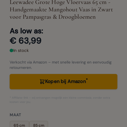
Leewadee Grote Hoge Vloervaas 65 cm -
Handgemaakte Mangohout Vaas in Zwart
voor Pampasgras & Droogbloemen
As low as:
€ 63,99
In stock
Verkocht via Amazon – met snelle levering en eenvoudig
retourneren.
*
Kopen bij Amazon
* Affiliate-link – wij ontvangen mogelijk een kleine commissie, zonder extra
kosten voor jou.
MAAT
65 cm
85 cm