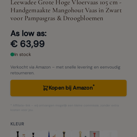
Leewadee Grote Hoge Vloervaas 105 cm -
Handgemaakte Mangohout Vaas in Zwart
voor Pampasgras & Droogbloemen
As low as:
€ 63,99
In stock
Verkocht via Amazon – met snelle levering en eenvoudig
retourneren.
*
Kopen bij Amazon
* Affiliate-link – wij ontvangen mogelijk een kleine commissie, zonder extra
kosten voor jou.
KLEUR