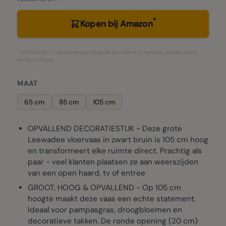
*
Kopen bij Amazon
* Affiliate-link – wij ontvangen mogelijk een kleine commissie, zonder extra
kosten voor jou.
MAAT
65 cm
85 cm
105 cm
OPVALLEND DECORATIESTUK - Deze grote
Leewadee vloervaas in zwart bruin is 105 cm hoog
en transformeert elke ruimte direct. Prachtig als
paar - veel klanten plaatsen ze aan weerszijden
van een open haard, tv of entree
GROOT, HOOG & OPVALLEND - Op 105 cm
hoogte maakt deze vaas een echte statement.
Ideaal voor pampasgras, droogbloemen en
decoratieve takken. De ronde opening (20 cm)