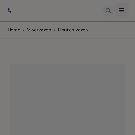
Skip to Content
Home
/
Vloervazen
/
Houten vazen