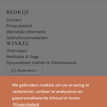
BEDRIJF
Contact
Privacybeleid
Wettelijke informatie
Gebruiksvoorwaarden
WINKEL
Vloervazen
Meditatie & Yoga
Opvouwbare matten & Vloerkussens
🇳🇱
Nederland
We gebruiken cookies om uw ervaring te
* Affiliate-links: als u op een link met * klikt en een aankoop doet,
verbeteren, verkeer te analyseren en
ontvangen wij mogelijk een kleine commissie, zonder extra kosten voor u.
gepersonaliseerde inhoud te tonen.
Privacybeleid