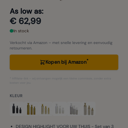
As low as:
€ 62,99
In stock
Verkocht via Amazon – met snelle levering en eenvoudig
retourneren.
*
Kopen bij Amazon
* Affiliate-link – wij ontvangen mogelijk een kleine commissie, zonder extra
kosten voor jou.
KLEUR
DESIGN HIGHLIGHT VOOR UW THUIS - Set van 3