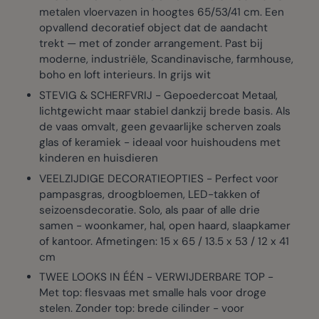
metalen vloervazen in hoogtes 65/53/41 cm. Een
opvallend decoratief object dat de aandacht
trekt — met of zonder arrangement. Past bij
moderne, industriële, Scandinavische, farmhouse,
boho en loft interieurs. In grijs wit
STEVIG & SCHERFVRIJ - Gepoedercoat Metaal,
lichtgewicht maar stabiel dankzij brede basis. Als
de vaas omvalt, geen gevaarlijke scherven zoals
glas of keramiek - ideaal voor huishoudens met
kinderen en huisdieren
VEELZIJDIGE DECORATIEOPTIES - Perfect voor
pampasgras, droogbloemen, LED-takken of
seizoensdecoratie. Solo, als paar of alle drie
samen - woonkamer, hal, open haard, slaapkamer
of kantoor. Afmetingen: 15 x 65 / 13.5 x 53 / 12 x 41
cm
TWEE LOOKS IN ÉÉN - VERWIJDERBARE TOP -
Met top: flesvaas met smalle hals voor droge
stelen. Zonder top: brede cilinder - voor