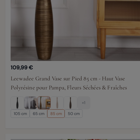
109,99 €
Leewadee Grand Vase sur Pied 85 cm - Haut Vase
Polyrésine pour Pampa, Fleurs Séchées & Fraîches
+1
105 cm
65 cm
85 cm
50 cm