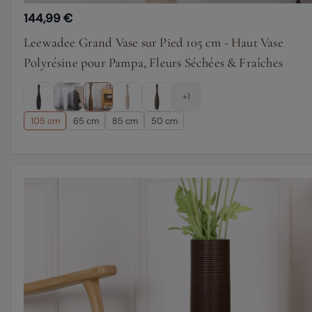
144,99 €
Leewadee Grand Vase sur Pied 105 cm - Haut Vase
Polyrésine pour Pampa, Fleurs Séchées & Fraîches
+1
105 cm
65 cm
85 cm
50 cm