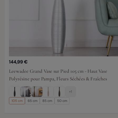
144,99 €
Leewadee Grand Vase sur Pied 105 cm - Haut Vase
Polyrésine pour Pampa, Fleurs Séchées & Fraîches
+1
105 cm
65 cm
85 cm
50 cm