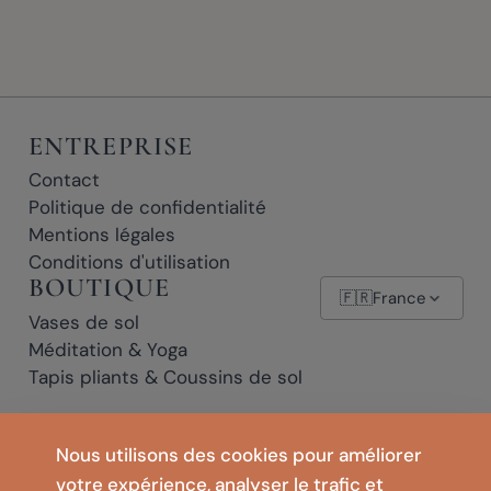
ENTREPRISE
Contact
Politique de confidentialité
Mentions légales
Conditions d'utilisation
BOUTIQUE
🇫🇷
France
Vases de sol
Méditation & Yoga
Tapis pliants & Coussins de sol
* Liens affiliés : si vous cliquez sur un lien marqué d'un * et effectuez un
Nous utilisons des cookies pour améliorer
achat, nous pouvons percevoir une petite commission, sans frais
votre expérience, analyser le trafic et
supplémentaires pour vous.