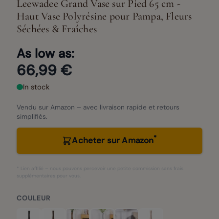
Leewadee Grand Vase sur Pied 65 cm -
Haut Vase Polyrésine pour Pampa, Fleurs
Séchées & Fraîches
As low as:
66,99 €
In stock
Vendu sur Amazon – avec livraison rapide et retours
simplifiés.
*
Acheter sur Amazon
* Lien affilié – nous pouvons percevoir une petite commission sans frais
supplémentaires pour vous.
COULEUR