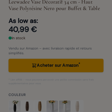
Leewadee Vase Décoratif 34 cm - Haut
Vase Polyrésine Nero pour Buffet & Table
As low as:
40,99 €
In stock
Vendu sur Amazon – avec livraison rapide et retours
simplifiés.
*
Acheter sur Amazon
* Lien affilié – nous pouvons percevoir une petite commission sans frais
supplémentaires pour vous.
COULEUR