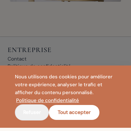
ENTREPRISE
Contact
Politique de confidentialité
Mentions légales
Nous utilisons des cookies pour améliorer
Conditions d'utilisation
votre expérience, analyser le trafic et
BOUTIQUE
🇫🇷
France
afficher du contenu personnalisé.
Vases de sol
Politique de confidentialité
Méditation & Yoga
Tapis pliants & Coussins de sol
Refuser
Tout accepter
* Liens affiliés : si vous cliquez sur un lien marqué d'un * et effectuez un