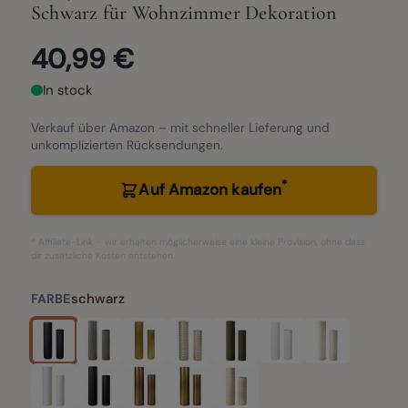
Schwarz für Wohnzimmer Dekoration
40,99 €
In stock
Verkauf über Amazon – mit schneller Lieferung und
unkomplizierten Rücksendungen.
*
Auf Amazon kaufen
* Affiliate-Link – wir erhalten möglicherweise eine kleine Provision, ohne dass
dir zusätzliche Kosten entstehen.
schwarz
FARBE