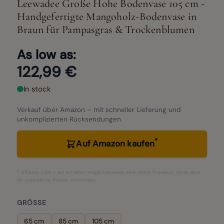
Leewadee Große Hohe Bodenvase 105 cm -
Handgefertigte Mangoholz-Bodenvase in
Braun für Pampasgras & Trockenblumen
As low as:
122,99 €
In stock
Verkauf über Amazon – mit schneller Lieferung und
unkomplizierten Rücksendungen.
*
Auf Amazon kaufen
* Affiliate-Link – wir erhalten möglicherweise eine kleine Provision, ohne dass
dir zusätzliche Kosten entstehen.
GRÖSSE
65 cm
85 cm
105 cm