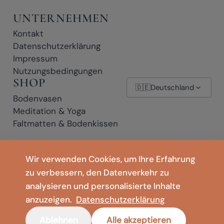
UNTERNEHMEN
Kontakt
Datenschutzerklärung
Impressum
Nutzungsbedingungen
SHOP
🇩🇪
Deutschland
Bodenvasen
Meditation & Yoga
Faltmatten & Bodenkissen
* Affiliate-Links: Wenn Sie auf einen mit * gekennzeichneten Link klicken
Wir verwenden Cookies, um Ihre Erfahrung
und einen Kauf abschließen, erhalten wir möglicherweise eine kleine
zu verbessern, den Datenverkehr zu
Provision – ohne zusätzliche Kosten für Sie.
analysieren und personalisierte Inhalte
anzuzeigen.
Datenschutzerklärung
Leewadee
Ablehnen
Alle akzeptieren