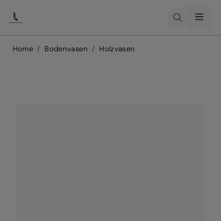
Skip to Content
Home
/
Bodenvasen
/
Holzvasen