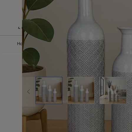
Skip to Content
Home
/
Bodenvasen
/
Metallvasen
View larger image
View larger image
View la