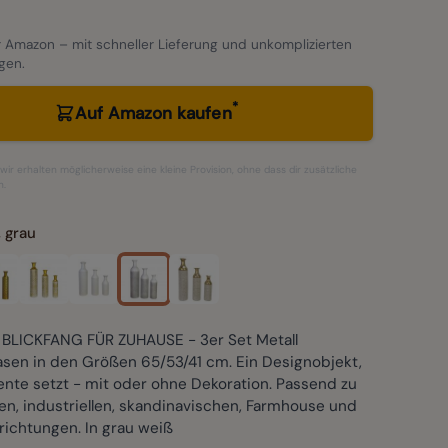
 Amazon – mit schneller Lieferung und unkomplizierten
gen.
*
Auf Amazon kaufen
– wir erhalten möglicherweise eine kleine Provision, ohne dass dir zusätzliche
n.
 grau
BLICKFANG FÜR ZUHAUSE - 3er Set Metall
sen in den Größen 65/53/41 cm. Ein Designobjekt,
nte setzt - mit oder ohne Dekoration. Passend zu
n, industriellen, skandinavischen, Farmhouse und
richtungen. In grau weiß