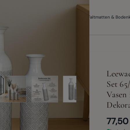
Bodenvasen
Meditation & Yoga
Faltmatten & Boden
Leewad
rger image
View larger image
View larger image
View larger image
View larg
Set 65
Vasen
Dekor
77,50