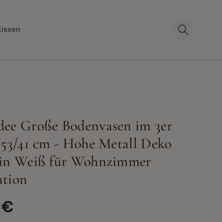
kissen
ee Große Bodenvasen im 3er
er image
View larger image
View larger image
View larger image
View large
/53/41 cm - Hohe Metall Deko
 in Weiß für Wohnzimmer
ation
 €