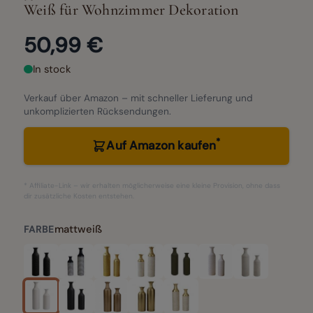
Weiß für Wohnzimmer Dekoration
50,99 €
In stock
Verkauf über Amazon – mit schneller Lieferung und
unkomplizierten Rücksendungen.
*
Auf Amazon kaufen
* Affiliate-Link – wir erhalten möglicherweise eine kleine Provision, ohne dass
dir zusätzliche Kosten entstehen.
mattweiß
FARBE