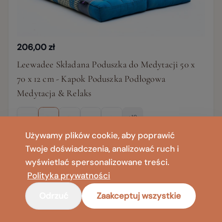
206,00 zł
Leewadee Składana Poduszka do Medytacji 50 x
70 x 12 cm - Kapok Poduszka Podłogowa
Medytacja & Relaks
+18
Używamy plików cookie, aby poprawić
Twoje doświadczenia, analizować ruch i
wyświetlać spersonalizowane treści.
Polityka prywatności
Odrzuć
Zaakceptuj wszystkie