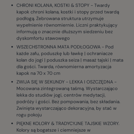
CHRONI KOLANA, KOSTKI & STOPY - Twardy
kapok chroni kolana, kostki i stopy przed twardą
podłogą. Żebrowana struktura utrzymuje
wypełnienie równomiernie. Liczni praktykujący
informują o znacznie dłuższym siedzeniu bez
dyskomfortu stawowego
WSZECHSTRONNA MATA PODŁOGOWA - Pod
każde zafu, poduszkę lub ławkę | ochraniacze
kolan do jogi | poduszka seiza | masaż tajski | mata
dla gości. Twarda, równomierna amortyzacja
kapok na 70 x 70 cm
ZWIJA SIĘ W SEKUNDY - LEKKA I OSZCZĘDNA -
Mocowana zintegrowaną taśmą. Wystarczająco
lekka do studiów jogi, centrów medytacji,
podróży i gości. Bez pompowania, bez składania.
Zwinięta wystarczająco dekoracyjna, by stać w
rogu pokoju
PIĘKNE KOLORY & TRADYCYJNE TAJSKIE WZORY.
Kolory są bogatsze i ciemniejsze w