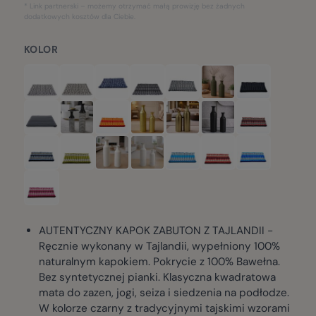
* Link partnerski – możemy otrzymać małą prowizję bez żadnych
dodatkowych kosztów dla Ciebie.
KOLOR
AUTENTYCZNY KAPOK ZABUTON Z TAJLANDII -
Ręcznie wykonany w Tajlandii, wypełniony 100%
naturalnym kapokiem. Pokrycie z 100% Bawełna.
Bez syntetycznej pianki. Klasyczna kwadratowa
mata do zazen, jogi, seiza i siedzenia na podłodze.
W kolorze czarny z tradycyjnymi tajskimi wzorami