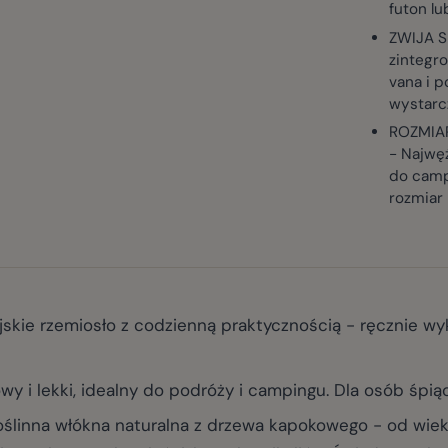
futon lu
ZWIJA S
zintegr
vana i p
wystarc
ROZMIA
- Najwęż
do camp
rozmiar 
kie rzemiosło z codzienną praktycznością - ręcznie wyko
 i lekki, idealny do podróży i campingu. Dla osób śpią
inna włókna naturalna z drzewa kapokowego - od wiek