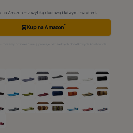
 na Amazon – z szybką dostawą i łatwymi zwrotami.
*
Kup na Amazon
ki – możemy otrzymać małą prowizję bez żadnych dodatkowych kosztów dla