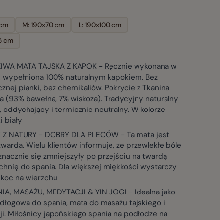
 cm
M: 190x70 cm
L: 190x100 cm
5 cm
WA MATA TAJSKA Z KAPOK - Ręcznie wykonana w
ii, wypełniona 100% naturalnym kapokiem. Bez
znej pianki, bez chemikaliów. Pokrycie z Tkanina
a (93% bawełna, 7% wiskoza). Tradycyjny naturalny
 oddychający i termicznie neutralny. W kolorze
i biały
Z NATURY - DOBRY DLA PLECÓW - Ta mata jest
warda. Wielu klientów informuje, że przewlekłe bóle
nacznie się zmniejszyły po przejściu na twardą
chnię do spania. Dla większej miękkości wystarczy
 koc na wierzchu
IA, MASAŻU, MEDYTACJI & YIN JOGI - Idealna jako
dłogowa do spania, mata do masażu tajskiego i
i. Miłośnicy japońskiego spania na podłodze na