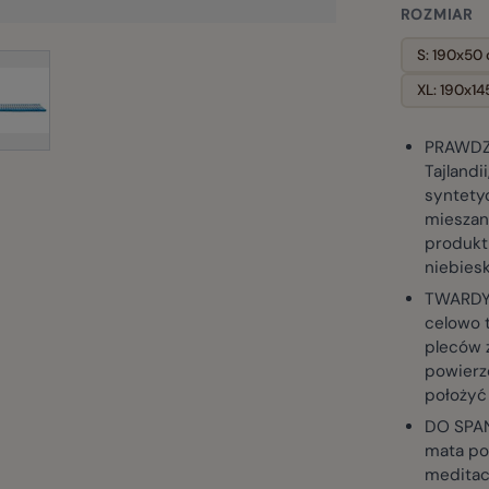
ROZMIAR
S: 190x50
mage
View larger image
XL: 190x14
PRAWDZI
Tajland
syntetyc
mieszan
produkt,
niebiesk
TWARDY 
celowo t
pleców z
powierz
położyć
DO SPAN
mata po
meditacj