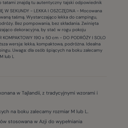
b tatami znajdą tu autentyczny tajski odpowiednik
IĘ W SEKUNDY - LEKKA I OSZCZĘDNA - Mocowana
owaną taśmą. Wystarczająco lekka do campingu,
odróży. Bez pompowania, bez składania. Zwinięta
zająco dekoracyjna, by stać w rogu pokoju
R KOMPAKTOWY 190 x 50 cm - DO PODRÓŻY I SOLO
sza wersja: lekka, kompaktowa, podróżna. Idealna
ingu. Uwaga: dla osób śpiących na boku zalecamy
M lub L
nana w Tajlandii, z tradycyjnymi wzorami i
cych na boku zalecamy rozmiar M lub L.
ów stosowana w Azji do wypełniania