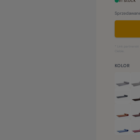
In stock
Sprzedawane
* Link partners
Ciebie.
KOLOR