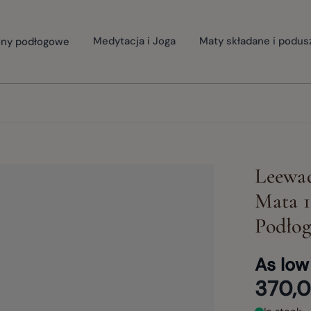
ny podłogowe
Medytacja i Joga
Maty składane i podus
Leewa
Mata 1
Podłog
As low
370,0