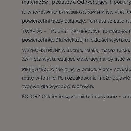
materaców i poduszek. Oddychający, hipoalergi
DLA FANÓW AZJATYCKIEGO SPANIA NA PODŁODZE J
powierzchni łączy całą Azję. Ta mata to autentyc
TWARDA - I TO JEST ZAMIERZONE Ta mata jest tw
powierzchnię. Dla większej miękkości wystarcz
WSZECHSTRONNA Spanie, relaks, masaż tajski, me
Zwinięta wystarczająco dekoracyjna, by stać w
PIELĘGNACJA Nie prać w pralce. Plamy czyścić 
matę w formie. Po rozpakowaniu może pojawić 
typowe dla wyrobów ręcznych.
KOLORY Odcienie są ziemiste i nasycone - w r