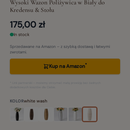
Wysoki Wazon Poliżywica w Biały do
Kredensu & Stołu
175,00 zł
In stock
Sprzedawane na Amazon – z szybką dostawą i łatwymi
zwrotami.
*
Kup na Amazon
* Link partnerski – możemy otrzymać małą prowizję bez żadnych
dodatkowych kosztów dla Ciebie.
white wash
KOLOR