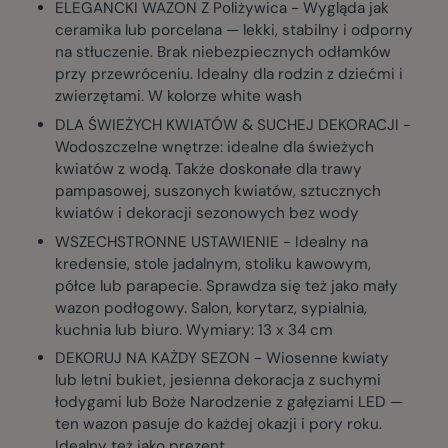
ELEGANCKI WAZON Z Poliżywica - Wygląda jak
ceramika lub porcelana — lekki, stabilny i odporny
na stłuczenie. Brak niebezpiecznych odłamków
przy przewróceniu. Idealny dla rodzin z dziećmi i
zwierzętami. W kolorze white wash
DLA ŚWIEŻYCH KWIATÓW & SUCHEJ DEKORACJI -
Wodoszczelne wnętrze: idealne dla świeżych
kwiatów z wodą. Także doskonałe dla trawy
pampasowej, suszonych kwiatów, sztucznych
kwiatów i dekoracji sezonowych bez wody
WSZECHSTRONNE USTAWIENIE - Idealny na
kredensie, stole jadalnym, stoliku kawowym,
półce lub parapecie. Sprawdza się też jako mały
wazon podłogowy. Salon, korytarz, sypialnia,
kuchnia lub biuro. Wymiary: 13 x 34 cm
DEKORUJ NA KAŻDY SEZON - Wiosenne kwiaty
lub letni bukiet, jesienna dekoracja z suchymi
łodygami lub Boże Narodzenie z gałęziami LED —
ten wazon pasuje do każdej okazji i pory roku.
Idealny też jako prezent