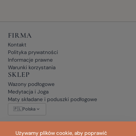
FIRMA
Kontakt
Polityka prywatności
Informacje prawne
Warunki korzystania
SKLEP
Wazony podłogowe
Medytacja i Joga
Maty składane i poduszki podłogowe
🇵🇱
Polska
* Linki partnerskie: jeśli klikniesz link oznaczony * i dokonasz zakupu,
Używamy plików cookie, aby poprawić