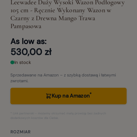
Leewadee Duży Wysoki Wazon Podłogowy
105 cm - Ręcznie Wykonany Wazon w
Czarny z Drewna Mango Trawa
Pampasowa
As low as:
530,00 zł
In stock
Sprzedawane na Amazon – z szybką dostawą i łatwymi
zwrotami.
*
Kup na Amazon
* Link partnerski – możemy otrzymać małą prowizję bez żadnych
dodatkowych kosztów dla Ciebie.
ROZMIAR