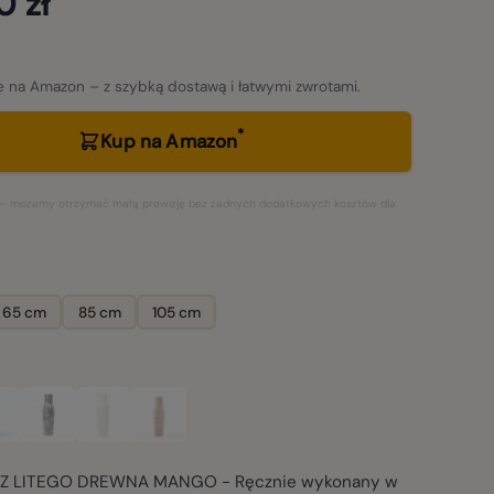
0 zł
 na Amazon – z szybką dostawą i łatwymi zwrotami.
*
Kup na Amazon
ki – możemy otrzymać małą prowizję bez żadnych dodatkowych kosztów dla
65 cm
85 cm
105 cm
Z LITEGO DREWNA MANGO - Ręcznie wykonany w