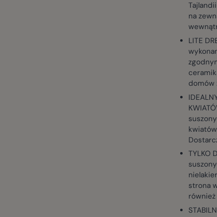
Tajlandi
na zewn
wewnąt
LITE D
wykonan
zgodnymi
ceramika
domów z
IDEALN
KWIATÓW
suszonyc
kwiatów.
Dostarc
TYLKO D
suszonyc
nielaki
strona w
również
STABIL