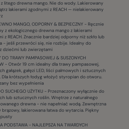
i z litego drewna mango. Nie do wody. Lakierowany
ątrz lakierami zgodnymi z REACH — nielakierowany
rz
REWNO MANGO, ODPORNY & BEZPIECZNY - Ręcznie
y z ekologicznego drewna mango z lakierami
 z REACH. Znacznie bardziej odporny niż szkło lub
 - jeśli przewróci się, nie rozbije. Idealny do
 dziećmi lub zwierzętami
Y DO TRAWY PAMPASOWEJ & SUSZONYCH
 - Otwór 19 cm idealny dla trawy pampasowej,
h gałązek, gałęzi LED, liści palmowych i sztucznych
 Dla krótszych łodyg włożyć styropian do otworu.
zany bez wypełnienia
O SUCHEGO UŻYTKU - Przeznaczony wyłącznie do
h lub sztucznych roślin. Wnętrze z naturalnego
erowanego drewna - nie napełniać wodą. Zewnętrzna
 brązowy, lakierowana łatwa do wytarcia. Piękny
 pusty
NA PODSTAWA - NAJLEPSZA NA TWARDYCH