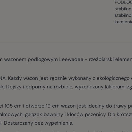
PODŁOGA
stabilno
stabiln
kamieni
 wazonem podłogowym Leewadee - rzeźbiarski element, k
Każdy wazon jest ręcznie wykonany z ekologicznego 
e lżejszy i odporny na rozbicie, wykończony lakierami zg
5 cm i otworze 19 cm wazon jest idealny do trawy pam
almowych, gałązek bawełny i kłosów pszenicy. Dla krótsz
. Dostarczany bez wypełnienia.