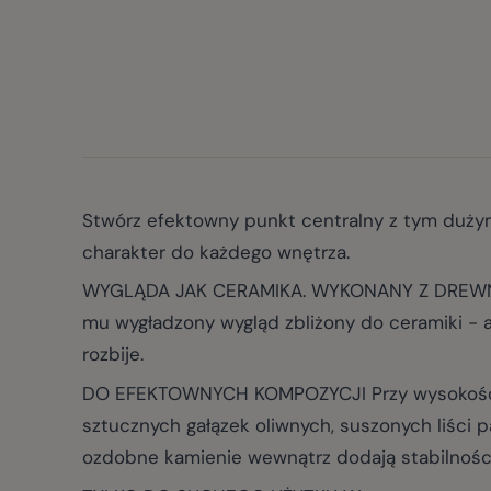
Stwórz efektowny punkt centralny z tym dużym
charakter do każdego wnętrza.
WYGLĄDA JAK CERAMIKA. WYKONANY Z DREWNA. 
mu wygładzony wygląd zbliżony do ceramiki - al
rozbije.
DO EFEKTOWNYCH KOMPOZYCJI Przy wysokości 10
sztucznych gałązek oliwnych, suszonych liści p
ozdobne kamienie wewnątrz dodają stabilności