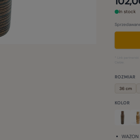
102,0
In stock
Sprzedawane
* Link partners
Ciebie.
ROZMIAR
36 cm
KOLOR
WAZON 