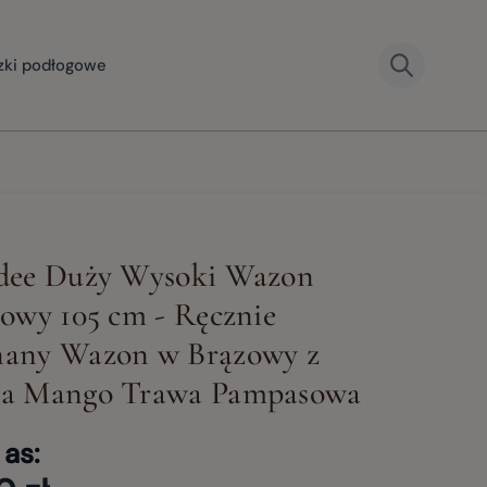
zki podłogowe
dee Duży Wysoki Wazon
owy 105 cm - Ręcznie
er image
View larger image
View larger image
View large
any Wazon w Brązowy z
View larger image
a Mango Trawa Pampasowa
 as: