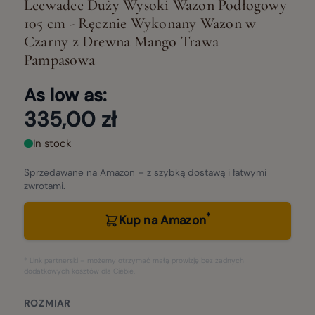
Leewadee Duży Wysoki Wazon Podłogowy
105 cm - Ręcznie Wykonany Wazon w
Czarny z Drewna Mango Trawa
Pampasowa
As low as:
335,00 zł
In stock
Sprzedawane na Amazon – z szybką dostawą i łatwymi
zwrotami.
*
Kup na Amazon
* Link partnerski – możemy otrzymać małą prowizję bez żadnych
dodatkowych kosztów dla Ciebie.
ROZMIAR