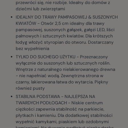
przewróci się, nie rozbije. Idealny do domów z
dziećmi lub zwierzętami
IDEALNY DO TRAWY PAMPASOWEJ & SUSZONYCH
KWIATÓW - Otwór 2,5 cm idealny dla trawy
pampasowej, suszonych gałązek, gałęzi LED, liści
palmowych i sztucznych kwiatów. Dla krótszych
łodyg włożyć styropian do otworu. Dostarczany
bez wypełnienia
TYLKO DO SUCHEGO UŻYTKU - Przeznaczony
wyłącznie do suszonych lub sztucznych roślin.
Wnętrze z naturalnego nielakierowanego drewna
- nie napełniać wodą. Zewnętrzna strona w
czarny, lakierowana łatwa do wytarcia. Piękny
również pusty
STABILNA PODSTAWA - NAJLEPSZA NA
TWARDYCH PODŁOGACH - Niskie centrum
ciężkości zapewnia stabilność na parkiecie,
płytkach i kamieniu. Dla dodatkowej stabilności
wypełnić kamykami, piaskiem lub ozdobnymi
kamieniami. Na dywanie podłożyć cienką deskę