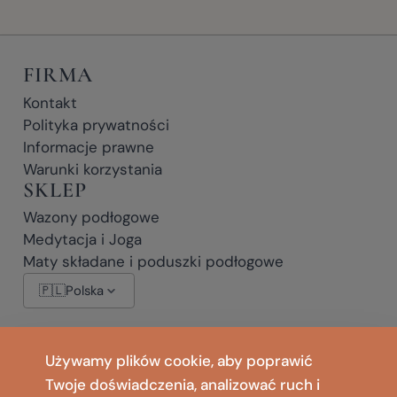
FIRMA
Kontakt
Polityka prywatności
Informacje prawne
Warunki korzystania
SKLEP
Wazony podłogowe
Medytacja i Joga
Maty składane i poduszki podłogowe
🇵🇱
Polska
* Linki partnerskie: jeśli klikniesz link oznaczony * i dokonasz zakupu,
Używamy plików cookie, aby poprawić
możemy otrzymać niewielką prowizję bez żadnych dodatkowych
Twoje doświadczenia, analizować ruch i
kosztów dla Ciebie.