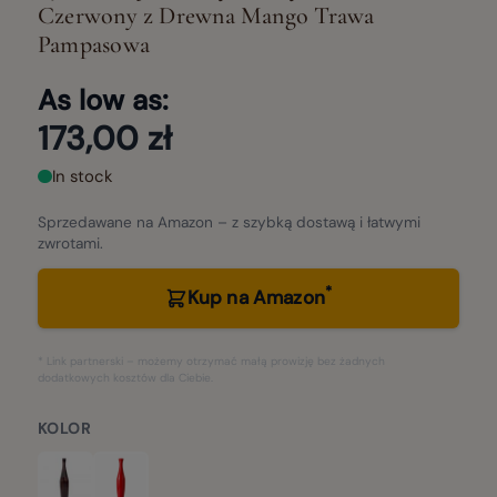
Czerwony z Drewna Mango Trawa
Pampasowa
As low as:
173,00 zł
In stock
Sprzedawane na Amazon – z szybką dostawą i łatwymi
zwrotami.
*
Kup na Amazon
* Link partnerski – możemy otrzymać małą prowizję bez żadnych
dodatkowych kosztów dla Ciebie.
KOLOR