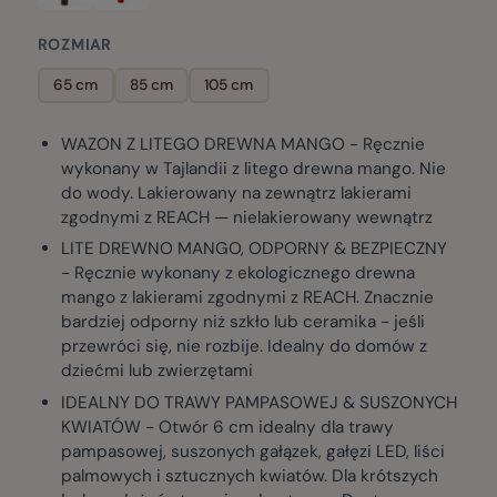
ROZMIAR
65 cm
85 cm
105 cm
WAZON Z LITEGO DREWNA MANGO - Ręcznie
wykonany w Tajlandii z litego drewna mango. Nie
do wody. Lakierowany na zewnątrz lakierami
zgodnymi z REACH — nielakierowany wewnątrz
LITE DREWNO MANGO, ODPORNY & BEZPIECZNY
- Ręcznie wykonany z ekologicznego drewna
mango z lakierami zgodnymi z REACH. Znacznie
bardziej odporny niż szkło lub ceramika - jeśli
przewróci się, nie rozbije. Idealny do domów z
dziećmi lub zwierzętami
IDEALNY DO TRAWY PAMPASOWEJ & SUSZONYCH
KWIATÓW - Otwór 6 cm idealny dla trawy
pampasowej, suszonych gałązek, gałęzi LED, liści
palmowych i sztucznych kwiatów. Dla krótszych