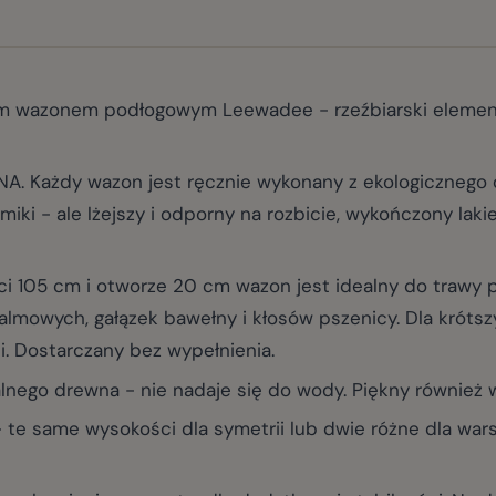
 wazonem podłogowym Leewadee - rzeźbiarski element, k
Każdy wazon jest ręcznie wykonany z ekologicznego 
ki - ale lżejszy i odporny na rozbicie, wykończony laki
5 cm i otworze 20 cm wazon jest idealny do trawy pa
almowych, gałązek bawełny i kłosów pszenicy. Dla krótsz
. Dostarczany bez wypełnienia.
go drewna - nie nadaje się do wody. Piękny również 
te same wysokości dla symetrii lub dwie różne dla war