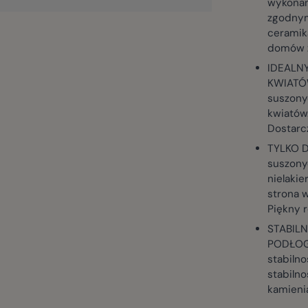
wykonan
zgodnymi
ceramika
domów z
IDEALN
KWIATÓW
suszonyc
kwiatów.
Dostarc
TYLKO D
suszonyc
nielaki
strona w
Piękny 
STABIL
PODŁOGA
stabilno
stabiln
kamieni