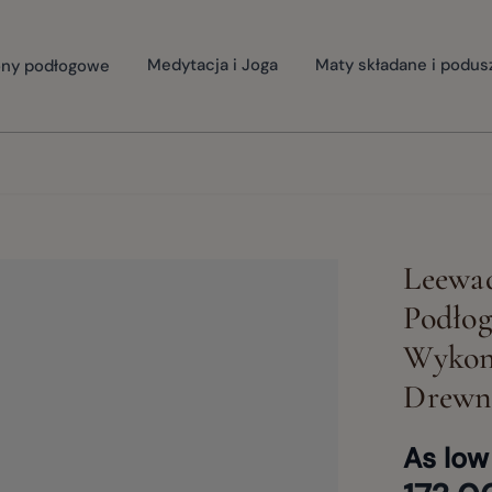
ny podłogowe
Medytacja i Joga
Maty składane i podus
Leewa
Podłog
Wykon
Drewn
As low