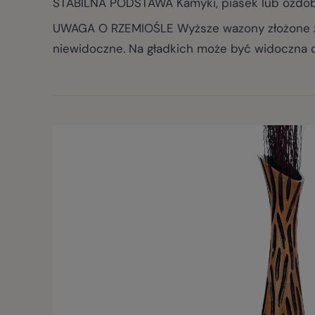
STABILNA PODSTAWA Kamyki, piasek lub ozdobn
UWAGA O RZEMIOŚLE Wyższe wazony złożone z 
niewidoczne. Na gładkich może być widoczna de