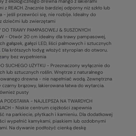
y z ekologicznego drewna mango z lakierami
 z REACH. Znacznie bardziej odporny niż szkło lub
 - jeśli przewróci się, nie rozbije. Idealny do
 dziećmi lub zwierzętami
Y DO TRAWY PAMPASOWEJ & SUSZONYCH
 - Otwór 20 cm idealny dla trawy pampasowej,
h gałązek, gałęzi LED, liści palmowych i sztucznych
 Dla krótszych łodyg włożyć styropian do otworu.
zany bez wypełnienia
O SUCHEGO UŻYTKU - Przeznaczony wyłącznie do
h lub sztucznych roślin. Wnętrze z naturalnego
erowanego drewna - nie napełniać wodą. Zewnętrzna
 czarny brązowy, lakierowana łatwa do wytarcia.
również pusty
NA PODSTAWA - NAJLEPSZA NA TWARDYCH
CH - Niskie centrum ciężkości zapewnia
ść na parkiecie, płytkach i kamieniu. Dla dodatkowej
ości wypełnić kamykami, piaskiem lub ozdobnymi
ami. Na dywanie podłożyć cienką deskę