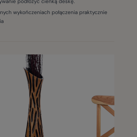
ywanie podłożyć cienką deskę.
ych wykończeniach połączenia praktycznie
ia