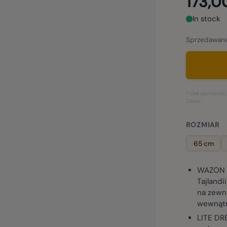
173,00
In stock
Sprzedawane
* Link partners
Ciebie.
ROZMIAR
65 cm
WAZON 
Tajlandi
na zewn
wewnąt
LITE D