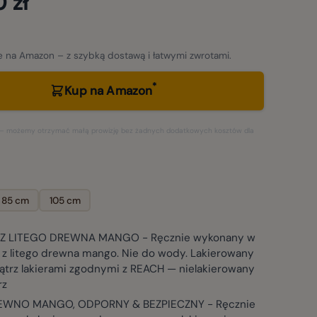
 zł
 na Amazon – z szybką dostawą i łatwymi zwrotami.
*
Kup na Amazon
ki – możemy otrzymać małą prowizję bez żadnych dodatkowych kosztów dla
85 cm
105 cm
Z LITEGO DREWNA MANGO - Ręcznie wykonany w
i z litego drewna mango. Nie do wody. Lakierowany
ątrz lakierami zgodnymi z REACH — nielakierowany
rz
REWNO MANGO, ODPORNY & BEZPIECZNY - Ręcznie