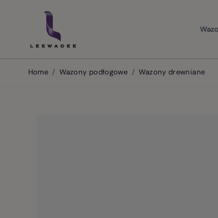
Skip to Content
Wazo
Home
/
Wazony podłogowe
/
Wazony drewniane