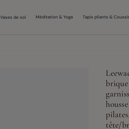
Vases de sol
Méditation & Yoga
Tapis pliants & Coussi
Leewad
brique
garnis
housse
pilate
tête/b