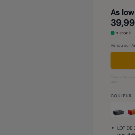
As low
39,99
In stock
Vendu sur Am
* Lien affilié –
vous.
COULEUR
LOT DE 2
possibil