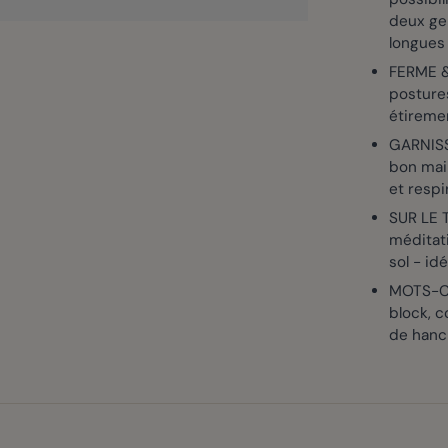
deux ge
longues 
FERME &
posture
étireme
GARNISSA
bon main
et respi
SUR LE 
méditati
sol - idé
MOTS-CL
block, c
de hanch