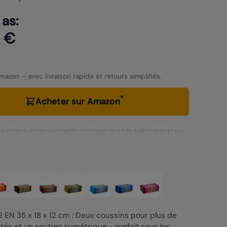
 as:
 €
azon – avec livraison rapide et retours simplifiés.
*
Acheter sur Amazon
 nous pouvons percevoir une petite commission sans frais supplémentaires pour
 EN 35 x 18 x 12 cm : Deux coussins pour plus de
ités et un soutien symétrique - parfait sous les