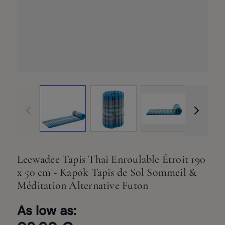
View larger image
View larger image
View larger ima
Vi
Leewadee Tapis Thai Enroulable Étroit 190
x 50 cm - Kapok Tapis de Sol Sommeil &
Méditation Alternative Futon
As low as: